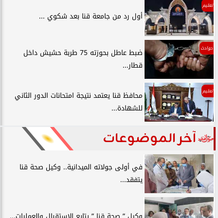
تعليم
أول رد من جامعة قنا بعد شكوي ...
حوادث
ضبط عاطل بحوزته 75 طربة حشيش داخل
قطار...
تعليم
محافظ قنا يعتمد نتيجة امتحانات الدور الثاني
للشهادة...
آخر الموضوعات
في أولى جولاته الميدانية.. وكيل صحة قنا
يتفقد...
وكيل ” صحة قنا ” يتابع الإستقبال والعمليات...