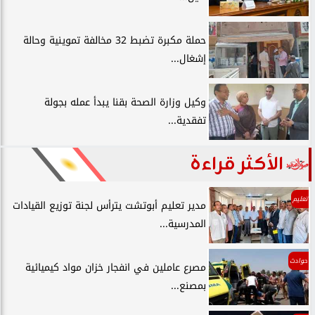
حملة مكبرة تضبط 32 مخالفة تموينية وحالة
إشغال...
وكيل وزارة الصحة بقنا يبدأ عمله بجولة
تفقدية...
الأكثر قراءة
تعليم
مدير تعليم أبوتشت يترأس لجنة توزيع القيادات
المدرسية...
حوادث
مصرع عاملين في انفجار خزان مواد كيميائية
بمصنع...