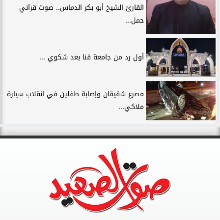
القارئ الشيخ أبو بكر الدماس.. صوت قرآني
حمل...
أول رد من جامعة قنا بعد شكوي ...
مصرع شقيقان وإصابة طفلين في انقلاب سيارة
ملاكي...