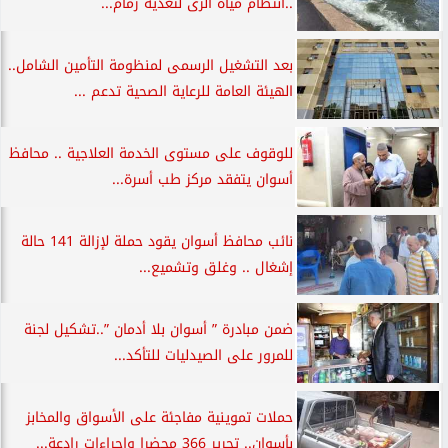
..انتظام مياه الرى لتغذية زمام...
بعد التشغيل الرسمى لمنظومة التأمين الشامل..
الهيئة العامة للرعاية الصحية تدعم ...
للوقوف على مستوى الخدمة العلاجية .. محافظ
أسوان يتفقد مركز طب أسرة...
نائب محافظ أسوان يقود حملة لإزالة 141 حالة
إشغال .. وغلق وتشميع...
ضمن مبادرة ” أسوان بلا أدمان ”..تشكيل لجنة
للمرور على الصيدليات للتأكد...
حملات تموينية مفاجئة على الأسواق والمخابز
بأسوان.. تحرير 366 محضرا وإجراءات رادعة...