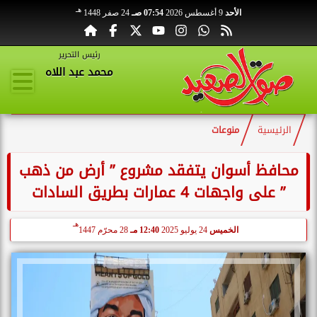
هـ
الأحد
9 أغسطس 2026
07:54 صـ
24 صفر 1448
رئيس التحرير
محمد عبد اللاه
الرئيسية
منوعات
محافظ أسوان يتفقد مشروع ” أرض من ذهب
” على واجهات 4 عمارات بطريق السادات
هـ
الخميس
24 يوليو 2025
12:40 مـ
28 محرّم 1447