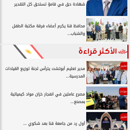
شهادة حق في قامةٍ تستحق كل التقدير
محافظ قنا يكرم أعضاء فرقة مكتبة الطفل
والشباب...
الأكثر قراءة
تعليم
مدير تعليم أبوتشت يترأس لجنة توزيع القيادات
المدرسية...
حوادث
مصرع عاملين في انفجار خزان مواد كيميائية
بمصنع...
تعليم
أول رد من جامعة قنا بعد شكوي ...