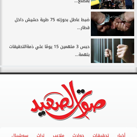
بمصنع...
ضبط عاطل بحوزته 75 طربة حشيش داخل
قطار...
حبس 3 متهمين 15 يومًا علي ذمةالتحقيقات
بتهمة...
أخبار
تحقيقات
حوادث
ملاعب
تراث
سوشيال