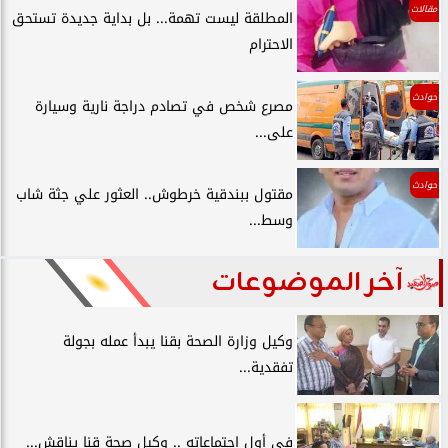
مقالات
المطلقة ليست تهمة... بل بداية جديدة تستحق
الاحترام
حوادث
مصرع شخص في تصادم دراجة نارية وسيارة
على...
حوادث
مقتول ببندقية خرطوش.. العثور علي جثة شاب
وسط...
آخر الموضوعات
وكيل وزارة الصحة بقنا يبدأ عمله بجولة
تفقدية...
في أول اجتماعاته .. وكيل صحة قنا يناقش...