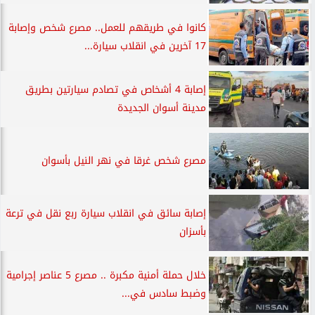
كانوا في طريقهم للعمل.. مصرع شخص وإصابة
17 آخرين في انقلاب سيارة...
إصابة 4 أشخاص في تصادم سيارتين بطريق
مدينة أسوان الجديدة
مصرع شخص غرقا في نهر النيل بأسوان
إصابة سائق في انقلاب سيارة ربع نقل في ترعة
بأسزان
خلال حملة أمنية مكبرة .. مصرع 5 عناصر إجرامية
وضبط سادس في...