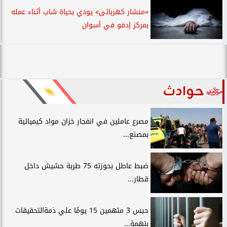
«منشار كهربائى» يودي بحياة شاب أثناء عمله
بمركز إدفو في أسوان
حوادث
مصرع عاملين في انفجار خزان مواد كيميائية
بمصنع...
ضبط عاطل بحوزته 75 طربة حشيش داخل
قطار...
حبس 3 متهمين 15 يومًا علي ذمةالتحقيقات
بتهمة...