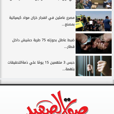
مصرع عاملين في انفجار خزان مواد كيميائية
بمصنع...
ضبط عاطل بحوزته 75 طربة حشيش داخل
قطار...
حبس 3 متهمين 15 يومًا علي ذمةالتحقيقات
بتهمة...