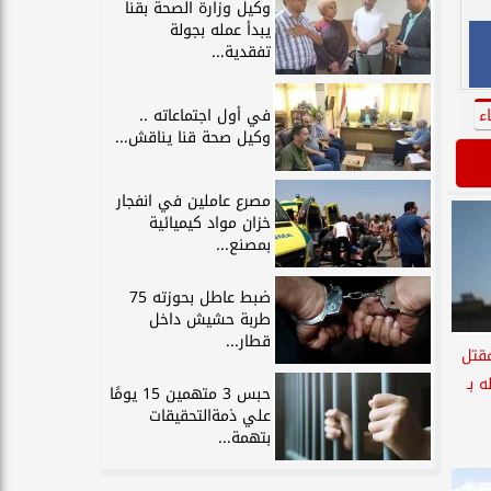
وكيل وزارة الصحة بقنا
يبدأ عمله بجولة
تفقدية...
ء
في أول اجتماعاته ..
وكيل صحة قنا يناقش...
مصرع عاملين في انفجار
خزان مواد كيميائية
بمصنع...
ضبط عاطل بحوزته 75
طربة حشيش داخل
قطار...
قتل
 بـ
حبس 3 متهمين 15 يومًا
علي ذمةالتحقيقات
بتهمة...