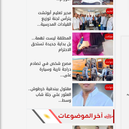
تعليم
مدير تعليم أبوتشت
يترأس لجنة توزيع
القيادات المدرسية...
مقالات
المطلقة ليست تهمة...
بل بداية جديدة تستحق
الاحترام
حوادث
مصرع شخص في تصادم
دراجة نارية وسيارة
على...
حوادث
مقتول ببندقية خرطوش..
،
العثور علي جثة شاب
وسط...
آخر الموضوعات