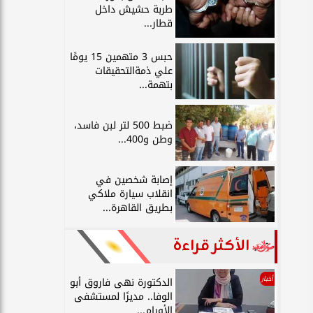
طربة حشيش داخل
قطار...
حبس 3 متهمين 15 يومًا
علي ذمةالتحقيقات
بتهمة...
ضبط 500 لتر لبن فاسد،
وطن و400...
إصابة شخصين في
انقلاب سيارة ملاكي
بطريق القاهرة...
الأكثر قراءة
أخبار
الدكتورة نهى فاروق أبو
الوفا.. مديرًا لمستشفى
الأورام...