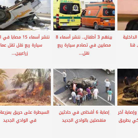
الداخلية
بينهم 3 أطفال.. ننشر أسماء 8
ننشر أسماء 15 مصابا ف
 قنا
مصابين في تصادم سيارة ربع
سيارة ربع نقل تقل عمال
نقل...
زراعيين...
وإصابة آخر
إصابة 6 أشخاص في حادثين
السيطرة على حريق بمزرعة 
كي بطريق
منفصلين بالوادي الجديد
في الوادي الجديد