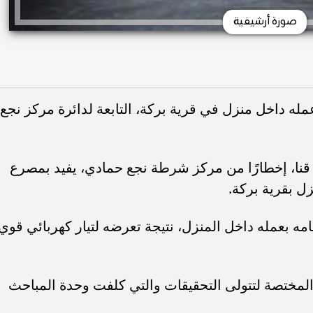
صورة أرشيفية
مله داخل منزل في قرية بركة، التابعة لدائرة مركز نجع
قنا، إخطارًا من مركز شرطة نجع حمادي، يفيد بمصرع
 بقرية بركة.
رع أ.م، 27 عامًا،أثناء قيامه بعمله داخل المنزل، نتيجة تعرضه لتيار كهربائي قوي
مختصة لتتولى التحقيقات والتي كلفت وحدة المباحث