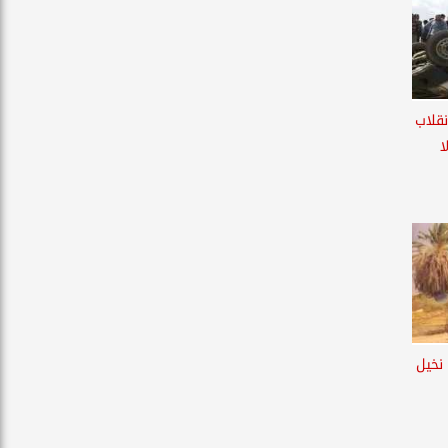
ي انقلاب
ا
نخيل