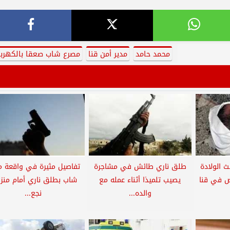
محمد حامد
مدير أمن قنا
مصرع شاب صعقا بالكهربا
 الولادة
طلق ناري طائش في مشاجرة
تفاصيل مثيرة في واقعة م
ص في قنا
يصيب تلميذا أثناء عمله مع
شاب بطلق ناري أمام منزله
والده...
نجع...