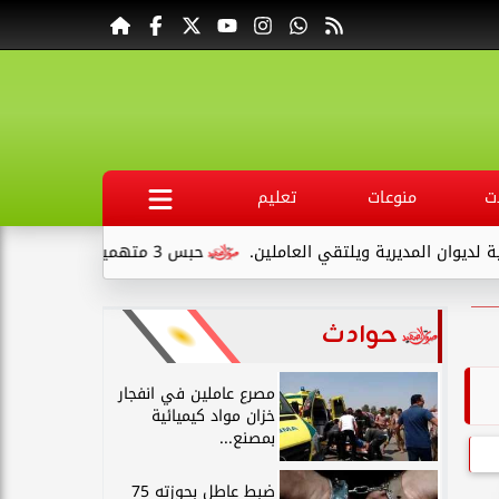
ت
منوعات
تعليم
ن المديرية ويلتقي العاملين.
حبس 3 متهمين 15 يومًا علي ذمةالتحقيقات بتهمة التنقيب عن الآثار داخل...
حوادث
مصرع عاملين في انفجار
خزان مواد كيميائية
بمصنع...
ضبط عاطل بحوزته 75