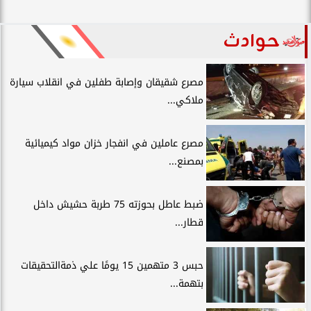
حوادث
مصرع شقيقان وإصابة طفلين في انقلاب سيارة
ملاكي...
مصرع عاملين في انفجار خزان مواد كيميائية
بمصنع...
ضبط عاطل بحوزته 75 طربة حشيش داخل
قطار...
حبس 3 متهمين 15 يومًا علي ذمةالتحقيقات
بتهمة...