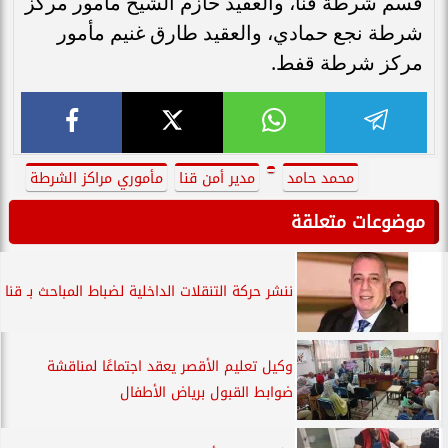
قسم شرطة قنا، والعقيد حازم الشيخ مأمور مركز
شرطة نجع حمادي، والعقيد طارق غنيم مأمور
مركز شرطة قفط.
محمد حامد
مدير أمن قنا
مأموري مراكز الشرطة
موضوعات متعلقة
ننشر حركة التنقلات الداخلية لضباط المباحث بـ قنا
وكيل تعليم الأقصر يعقد اجتماعًا لمناقشة
ضوابط القبول برياض الأطفال