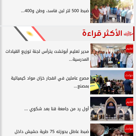
ضبط 500 لتر لبن فاسد، وطن و400...
الأكثر قراءة
تعليم
مدير تعليم أبوتشت يترأس لجنة توزيع القيادات
المدرسية...
حوادث
مصرع عاملين في انفجار خزان مواد كيميائية
بمصنع...
تعليم
أول رد من جامعة قنا بعد شكوي ...
حوادث
ضبط عاطل بحوزته 75 طربة حشيش داخل