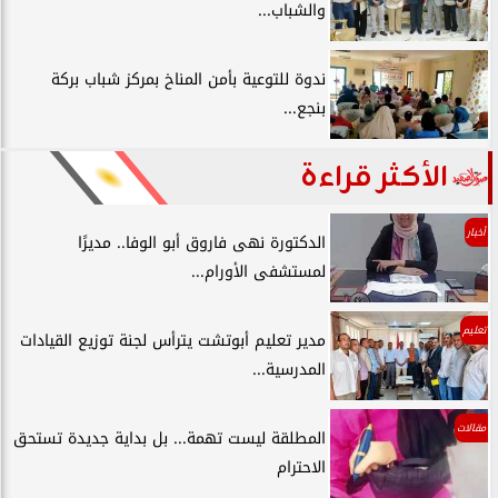
والشباب...
ندوة للتوعية بأمن المناخ بمركز شباب بركة
بنجع...
الأكثر قراءة
أخبار
الدكتورة نهى فاروق أبو الوفا.. مديرًا
لمستشفى الأورام...
تعليم
مدير تعليم أبوتشت يترأس لجنة توزيع القيادات
المدرسية...
مقالات
المطلقة ليست تهمة... بل بداية جديدة تستحق
الاحترام