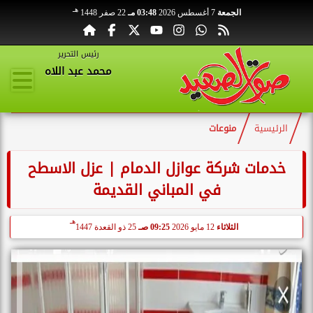
هـ
الجمعة
7 أغسطس 2026
03:48 مـ
22 صفر 1448
رئيس التحرير
محمد عبد اللاه
الرئيسية
منوعات
خدمات شركة عوازل الدمام | عزل الاسطح
في المباني القديمة
هـ
الثلاثاء
12 مايو 2026
09:25 صـ
25 ذو القعدة 1447