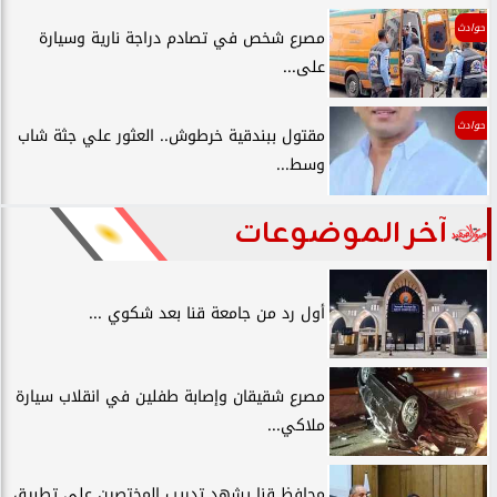
حوادث
مصرع شخص في تصادم دراجة نارية وسيارة
على...
حوادث
مقتول ببندقية خرطوش.. العثور علي جثة شاب
وسط...
آخر الموضوعات
أول رد من جامعة قنا بعد شكوي ...
مصرع شقيقان وإصابة طفلين في انقلاب سيارة
ملاكي...
محافظ قنا يشهد تدريب المختصين على تطبيق