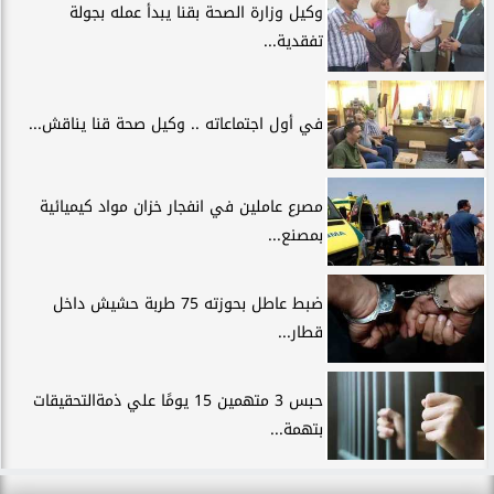
وكيل وزارة الصحة بقنا يبدأ عمله بجولة
تفقدية...
في أول اجتماعاته .. وكيل صحة قنا يناقش...
مصرع عاملين في انفجار خزان مواد كيميائية
بمصنع...
ضبط عاطل بحوزته 75 طربة حشيش داخل
قطار...
حبس 3 متهمين 15 يومًا علي ذمةالتحقيقات
بتهمة...