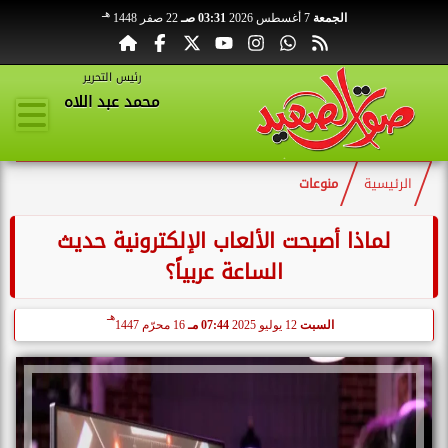
هـ
الجمعة
7 أغسطس 2026
03:31 صـ
22 صفر 1448
رئيس التحرير
محمد عبد اللاه
الرئيسية
منوعات
لماذا أصبحت الألعاب الإلكترونية حديث
الساعة عربياً؟
هـ
السبت
12 يوليو 2025
07:44 مـ
16 محرّم 1447