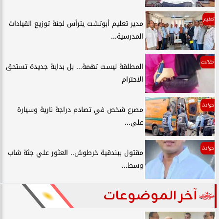
تعليم
مدير تعليم أبوتشت يترأس لجنة توزيع القيادات
المدرسية...
مقالات
المطلقة ليست تهمة... بل بداية جديدة تستحق
الاحترام
حوادث
مصرع شخص في تصادم دراجة نارية وسيارة
على...
حوادث
مقتول ببندقية خرطوش.. العثور علي جثة شاب
وسط...
آخر الموضوعات