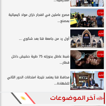
المدرسية...
حوادث
مصرع عاملين في انفجار خزان مواد كيميائية
بمصنع...
تعليم
أول رد من جامعة قنا بعد شكوي ...
حوادث
ضبط عاطل بحوزته 75 طربة حشيش داخل
قطار...
تعليم
محافظ قنا يعتمد نتيجة امتحانات الدور الثاني
للشهادة...
آخر الموضوعات