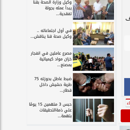
وكيل وزارة الصحة بقنا
يبدأ عمله بجولة
تفقدية...
، في ظروف
في أول اجتماعاته ..
وكيل صحة قنا يناقش...
مصرع عاملين في انفجار
خزان مواد كيميائية
بمصنع...
ضبط عاطل بحوزته 75
طربة حشيش داخل
قطار...
حبس 3 متهمين 15 يومًا
علي ذمةالتحقيقات
بتهمة...