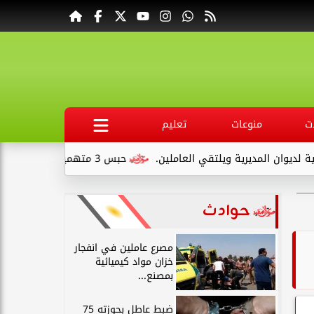
ت
منوعات
تعليم
المديرية ويلتقي العاملين.
حبس 3 متهمين 15 يومًا علي ذمةالتحقيقات بتهمة التنقيب عن الآثار داخل...
حوادث
مصرع عاملين في انفجار
خزان مواد كيميائية
بمصنع...
ضبط عاطل بحوزته 75