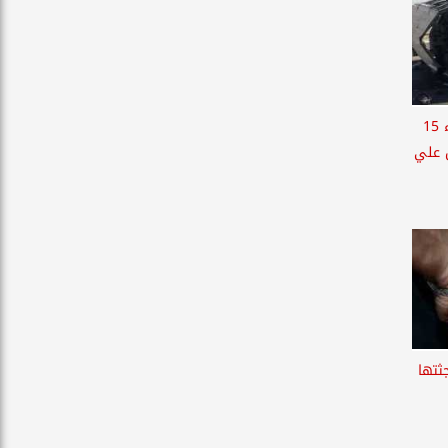
بينهم أطفال.. ننشر أسماء 15
 علي
ثتها