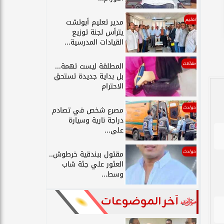
تعليم
مدير تعليم أبوتشت
يترأس لجنة توزيع
القيادات المدرسية...
مقالات
المطلقة ليست تهمة...
بل بداية جديدة تستحق
الاحترام
حوادث
مصرع شخص في تصادم
دراجة نارية وسيارة
على...
حوادث
مقتول ببندقية خرطوش..
العثور علي جثة شاب
وسط...
آخر الموضوعات