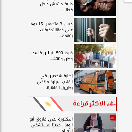
طربة حشيش داخل
قطار...
حبس 3 متهمين 15 يومًا
علي ذمةالتحقيقات
بتهمة...
ضبط 500 لتر لبن فاسد،
وطن و400...
إصابة شخصين في
انقلاب سيارة ملاكي
بطريق القاهرة...
الأكثر قراءة
أخبار
الدكتورة نهى فاروق أبو
الوفا.. مديرًا لمستشفى
الأورام...