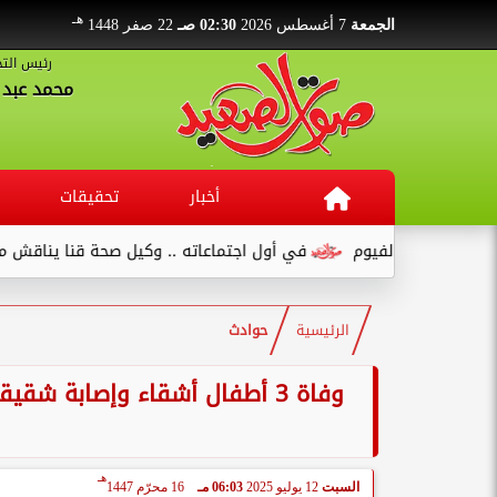
هـ
الجمعة
7 أغسطس 2026
02:30 صـ
22 صفر 1448
رئيس التح
محمد عبد ا
أخبار
تحقيقات
نع بالفيوم
في أول اجتماعاته .. وكيل صحة قنا يناقش مع عدد من ال
الرئيسية
حوادث
وفاة 3 أطفال أشقاء وإصابة 
هـ
السبت
12 يوليو 2025
06:03 مـ
16 محرّم 1447