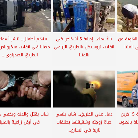
الهوية من
بالأسماء.. إصابة 5 أشخاص في
 المنيا
انقلاب تروسيكل بالطريق الزراعي
مصابا في انقلاب ميكروباص
بالمنيا
الطريق الصحراوي...
مصرع شخصين وإصابة 5 آخرين
دماء علي الطريق.. شاب ينهي
شاب يقتل والدته ويخفي ج
لة بالطوب
حياة زوجته وشقيقتها بطلقات
في أرض زراعية بالمنيا
نارية في الشارع...