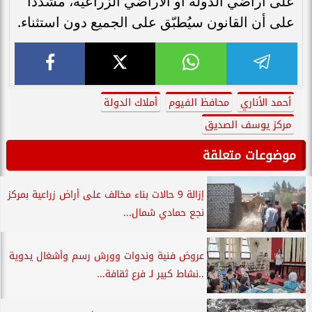
على أراضي الدولة أو الأراضي الزراعية، مشددًا
على أن القانون سيُطبّق على الجميع دون استثناء.
أحمد الأناري
محافظ الفيوم
أملاك الدولة
مركز يوسف الصديق
موضوعات متعلقة
إزالة 9 حالات بناء مخالف على أراض زراعية بمركز
نجع حمادي شمال...
عروض فنية وندوات وورش رسم وأشغال يدوية
..نشاط كبير لـ فرع ثقافة...