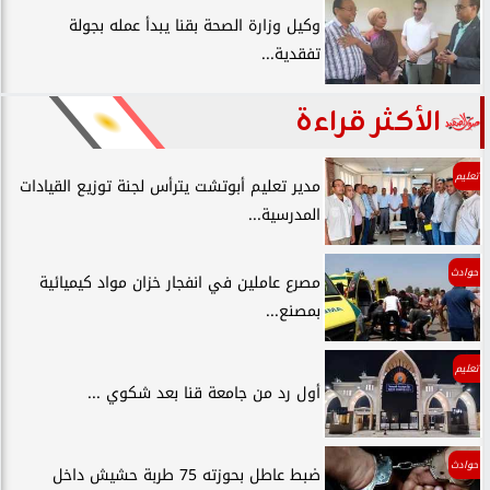
وكيل وزارة الصحة بقنا يبدأ عمله بجولة
تفقدية...
الأكثر قراءة
تعليم
مدير تعليم أبوتشت يترأس لجنة توزيع القيادات
المدرسية...
حوادث
مصرع عاملين في انفجار خزان مواد كيميائية
بمصنع...
تعليم
أول رد من جامعة قنا بعد شكوي ...
حوادث
ضبط عاطل بحوزته 75 طربة حشيش داخل