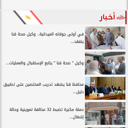
أخبار
في أولى جولاته الميدانية.. وكيل صحة قنا
يتفقد...
وكيل ” صحة قنا ” يتابع الإستقبال والعمليات...
محافظ قنا يشهد تدريب المختصين على تطبيق
دليل...
حملة مكبرة تضبط 32 مخالفة تموينية وحالة
إشغال...