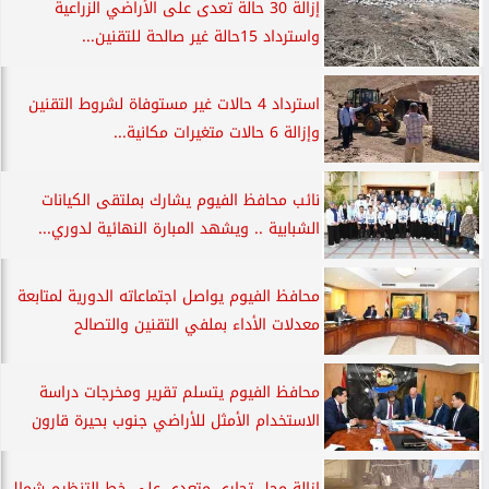
إزالة 30 حالة تعدى على الأراضي الزراعية
واسترداد 15حالة غير صالحة للتقنين...
استرداد 4 حالات غير مستوفاة لشروط التقنين
وإزالة 6 حالات متغيرات مكانية...
نائب محافظ الفيوم يشارك بملتقى الكيانات
الشبابية .. ويشهد المبارة النهائية لدوري...
محافظ الفيوم يواصل اجتماعاته الدورية لمتابعة
معدلات الأداء بملفي التقنين والتصالح
محافظ الفيوم يتسلم تقرير ومخرجات دراسة
الاستخدام الأمثل للأراضي جنوب بحيرة قارون
إزالة محل تجاري متعدي على خط التنظيم شمال