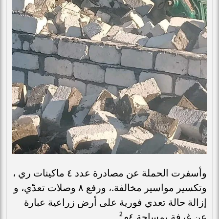
وأسفرت الحملة عن مصادرة عدد ٤ ماكينات ري ،
وتكسير مواسير مخالفة.، ورفع ٨ وصلات تعدّي، و
إزالة حالة تعدي فورية على أرض زراعية عبارة
عن غرفة بمساحة ٤م².