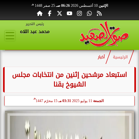
هـ
الإثنين
10 أغسطس 2026
06:26 صـ
25 صفر 1448
رئيس التحرير
محمد عبد اللاه
الرئيسية
أخبار
استبعاد مرشحين إثنين من انتخابات مجلس
الشيوخ بقنا
هـ
الجمعة
11 يوليو 2025
03:31 مـ
15 محرّم 1447