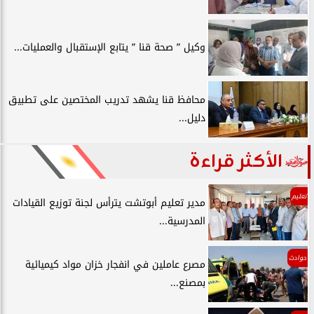
وكيل ” صحة قنا ” يتابع الإستقبال والعمليات...
محافظ قنا يشهد تدريب المختصين على تطبيق
دليل...
الأكثر قراءة
تعليم
مدير تعليم أبوتشت يترأس لجنة توزيع القيادات
المدرسية...
حوادث
مصرع عاملين في انفجار خزان مواد كيميائية
بمصنع...