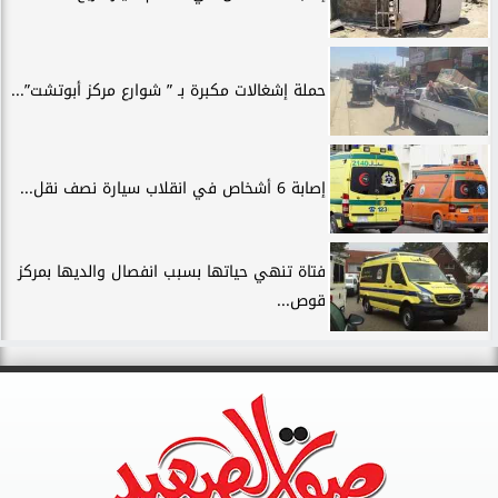
حملة إشغالات مكبرة بـ ” شوارع مركز أبوتشت”...
إصابة 6 أشخاص في انقلاب سيارة نصف نقل...
فتاة تنهي حياتها بسبب انفصال والديها بمركز
قوص...