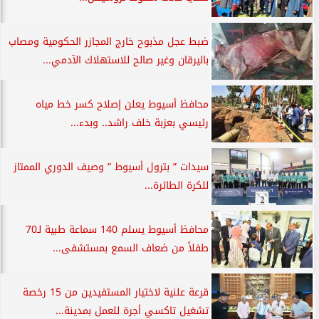
ضبط عجل مذبوح خارج المجازر الحكومية ومصاب
باليرقان وغير صالح للاستهلاك الآدمي...
محافظ أسيوط يعلن إصلاح كسر خط مياه
رئيسي بعزبة خلف راشد.. وبدء...
سيدات ” بترول أسيوط ” وصيف الدوري الممتاز
للكرة الطائرة...
محافظ أسيوط يسلم 140 سماعة طبية لـ70
طفلاً من ضعاف السمع بمستشفى...
قرعة علنية لاختيار المستفيدين من 15 رخصة
تشغيل تاكسي أجرة للعمل بمدينة...