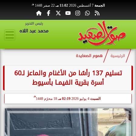
هـ
الجمعة
7 أغسطس 2026
11:02 مـ
22 صفر 1448
رئيس التحرير
محمد عبد اللاه
الرئيسية
هموم الصعايدة
تسليم 137 رأسًا من الأغنام والماعز لـ60
أسرة بقرية الفيمـا بأسيوط
هـ
السبت
4 يوليو 2026
02:19 مـ
18 محرّم 1448