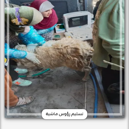
تسليم رؤوس ماشية