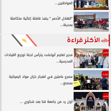
المواطنين...
”الهلال الأحمر ” ينفذ قافلة إغاثية متكاملة
بمدينة...
الأكثر قراءة
تعليم
مدير تعليم أبوتشت يترأس لجنة توزيع القيادات
المدرسية...
حوادث
مصرع عاملين في انفجار خزان مواد كيميائية
بمصنع...
تعليم
أول رد من جامعة قنا بعد شكوي ...