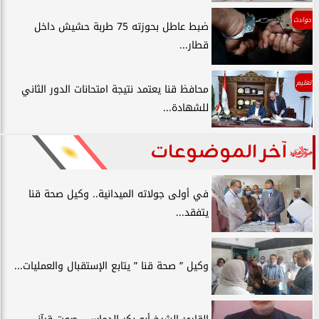
حوادث
ضبط عاطل بحوزته 75 طربة حشيش داخل
قطار...
تعليم
محافظ قنا يعتمد نتيجة امتحانات الدور الثاني
للشهادة...
آخر الموضوعات
في أولى جولاته الميدانية.. وكيل صحة قنا
يتفقد...
وكيل ” صحة قنا ” يتابع الإستقبال والعمليات...