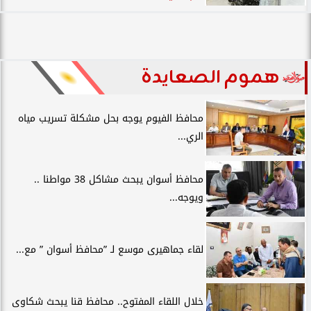
هموم الصعايدة
محافظ الفيوم يوجه بحل مشكلة تسريب مياه
الري...
محافظ أسوان يبحث مشاكل 38 مواطنا ..
ويوجه...
لقاء جماهيرى موسع لـ ”محافظ أسوان ” مع...
خلال اللقاء المفتوح.. محافظ قنا يبحث شكاوى