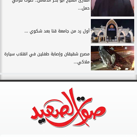
القارئ الشيخ أبو بكر الدماس.. صوت قرآني
حمل...
أول رد من جامعة قنا بعد شكوي ...
مصرع شقيقان وإصابة طفلين في انقلاب سيارة
ملاكي...