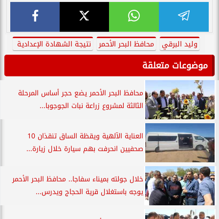
وليد البرقي
محافظ البحر الأحمر
نتيجة الشهادة الإعدادية
موضوعات متعلقة
محافظ البحر الأحمر يضع حجر أساس المرحلة
الثالثة لمشروع زراعة نبات الجوجوبا...
العناية الآلهية ويقظة الساق تنقذان 10
صحفيين انحرفت بهم سيارة خلال زيارة...
خلال جولته بميناء سفاجا.. محافظ البحر الأحمر
يوجه باستغلال قرية الحجاج ويدرس...