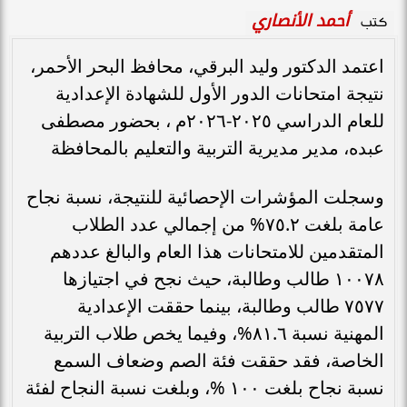
أحمد الأنصاري
كتب
اعتمد الدكتور وليد البرقي، محافظ البحر الأحمر،
نتيجة امتحانات الدور الأول للشهادة الإعدادية
للعام الدراسي ٢٠٢٥-٢٠٢٦م ، بحضور مصطفى
عبده، مدير مديرية التربية والتعليم بالمحافظة
​وسجلت المؤشرات الإحصائية للنتيجة، نسبة نجاح
عامة بلغت ٧٥.٢% من إجمالي عدد الطلاب
المتقدمين للامتحانات هذا العام والبالغ عددهم
١٠٠٧٨ طالب وطالبة، حيث نجح في اجتيازها
٧٥٧٧ طالب وطالبة، بينما حققت الإعدادية
المهنية نسبة ٨١.٦%، وفيما يخص طلاب التربية
الخاصة، فقد حققت فئة الصم وضعاف السمع
نسبة نجاح بلغت ١٠٠ %، وبلغت نسبة النجاح لفئة