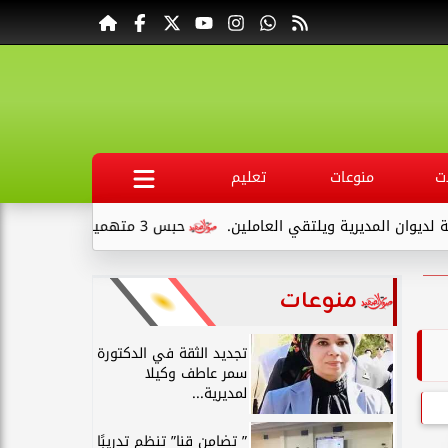
ت
منوعات
تعليم
قي العاملين.
حبس 3 متهمين 15 يومًا علي ذمةالتحقيقات بتهمة التنقيب عن الآثار داخل...
منوعات
تجديد الثقة في الدكتورة
سمر عاطف وكيلا
لمديرية...
” تضامن قنا” تنظم تدريبًا