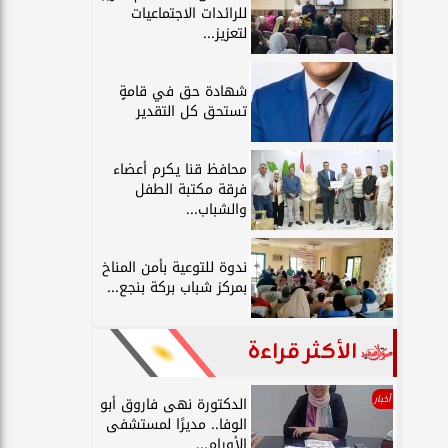
للرائدات الاجتماعيات
لتعزيز...
شهادة حق في قامةٍ
تستحق كل التقدير
محافظ قنا يكرم أعضاء
فرقة مكتبة الطفل
والشباب...
ندوة للتوعية بأمن المناخ
بمركز شباب بركة بنجع...
الأكثر قراءة
أخبار
الدكتورة نهى فاروق أبو
الوفا.. مديرًا لمستشفى
الأورام...