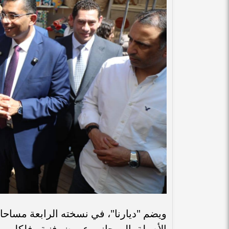
ويضم "ديارنا"، في نسخته الرابعة مساح
الأصيلة، إلى جانب عروض فنية وفلكلورية