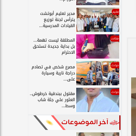
تعليم
مدير تعليم أبوتشت
يترأس لجنة توزيع
القيادات المدرسية...
مقالات
المطلقة ليست تهمة...
بل بداية جديدة تستحق
الاحترام
حوادث
مصرع شخص في تصادم
دراجة نارية وسيارة
على...
حوادث
مقتول ببندقية خرطوش..
العثور علي جثة شاب
وسط...
آخر الموضوعات