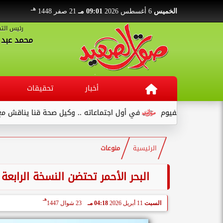
هـ
الخميس
6 أغسطس 2026
09:01 مـ
21 صفر 1448
رئيس التح
محمد عبد ا
أخبار
تحقيقات
في أول اجتماعاته .. وكيل صحة قنا يناقش مع عدد من القيادات...
الرئيسية
منوعات
البحر الأحمر تحتضن النسخة الرابعة 
هـ
السبت
11 أبريل 2026
04:18 مـ
23 شوال 1447