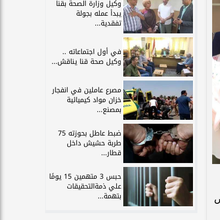
وكيل وزارة الصحة بقنا
يبدأ عمله بجولة
تفقدية...
في أول اجتماعاته ..
وكيل صحة قنا يناقش...
مصرع عاملين في انفجار
خزان مواد كيميائية
بمصنع...
ضبط عاطل بحوزته 75
طربة حشيش داخل
قطار...
حبس 3 متهمين 15 يومًا
علي ذمةالتحقيقات
بتهمة...
ض