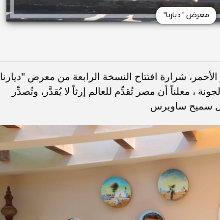
معرض " ديارنا"
الأحمر، شرارة افتتاح النسخة الرابعة من معرض "ديارنا
 ، معلناً أن مصر تُقدِّم للعالم إرثاً لا يُقدَّر، وتُصدِّر
ال سميح ساويرس