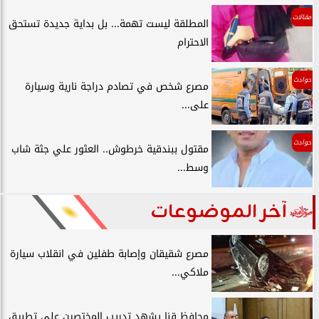
مقالات
المطلقة ليست تهمة... بل بداية جديدة تستحق
الاحترام
حوادث
مصرع شخص في تصادم دراجة نارية وسيارة
على...
حوادث
مقتول ببندقية خرطوش.. العثور علي جثة شاب
وسط...
آخر الموضوعات
مصرع شقيقان وإصابة طفلين في انقلاب سيارة
ملاكي...
محافظ قنا يشهد تدريب المختصين على تطبيق