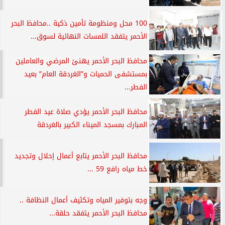
100 محل ومنظومة تأمين ذكية ..محافظ البحر
الأحمر يتفقد اللمسات النهائية لسوق...
محافظ البحر الأحمر يهنئ المرضي والعاملين
بمستشفى الحميات و”الغردقة العام” بعيد
الفطر...
محافظ البحر الأحمر يؤدي صلاة عيد الفطر
المبارك بمسجد الميناء الكبير بالغردقة
محافظ البحر الأحمر يتابع أعمال إحلال وتجديد
خط مياه رافع 59 ...
وجه بتوفير المياه وتكثيف أعمال النظافة ..
محافظ البحر الأحمر يتفقد حلقة...