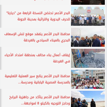
البحر الأحمر تحتضن النسخة الرابعة من ”ديارنا”
للحرف اليدوية والتراثية بمدينة الجونة
محافظ البحر الأحمر يتفقد موقع لنش الإسعاف
البحري بالميناء السياحي بالغردقة
إيقاف أعمال بناء مخالف بمنطقة امتداد الأحياء
في الغردقة
محافظ البحر الأحمر يتابع سير العملية التعليمية
بالمدرسة المصرية اليابانية ومدرسة...
محافظ البحر الأحمر يتأكد من جاهزية البرابخ
وحاجز التوجيه بالكيلو 8 لمواجهة...