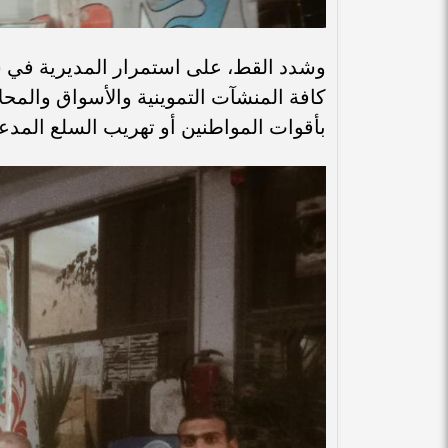
وشدد القط، على استمرار المديرية في شن
كافة المنشآت التموينية والأسواق والمحل
بأقوات المواطنين أو تهريب السلع المد