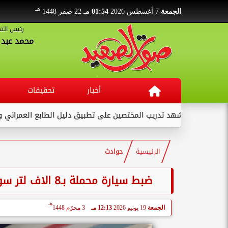
هـ
الجمعة
7 أغسطس 2026
01:54 مـ
22 صفر 1448
رئيس التح
محمد عبد ا
أخبار
تحقيقات
ريب المختصين على تطبيق دليل الطابع العمراني والمعماري والهوية...
الرئيسية
حوادث
ضبط سيارة محملة بـ8 الاف لتر سولار قبل تهريبها لبيعها بالسوق السوداء في قنا
هـ
الجمعة
19 يونيو 2026
12:13 مـ
3 محرّم 1448