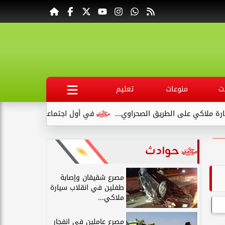
ت
منوعات
تعليم
 الصحراوي...
في أول اجتماعاته .. وكيل صحة قنا يناقش مع عدد م
حوادث
مصرع شقيقان وإصابة
طفلين في انقلاب سيارة
ملاكي...
مصرع عاملين في انفجار