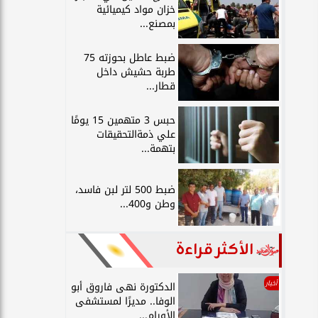
خزان مواد كيميائية
بمصنع...
ضبط عاطل بحوزته 75
طربة حشيش داخل
قطار...
حبس 3 متهمين 15 يومًا
علي ذمةالتحقيقات
بتهمة...
ضبط 500 لتر لبن فاسد،
وطن و400...
الأكثر قراءة
أخبار
الدكتورة نهى فاروق أبو
الوفا.. مديرًا لمستشفى
الأورام...