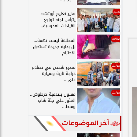
تعليم
مدير تعليم أبوتشت
يترأس لجنة توزيع
القيادات المدرسية...
مقالات
المطلقة ليست تهمة...
بل بداية جديدة تستحق
الاحترام
حوادث
مصرع شخص في تصادم
دراجة نارية وسيارة
على...
حوادث
مقتول ببندقية خرطوش..
العثور علي جثة شاب
وسط...
آخر الموضوعات