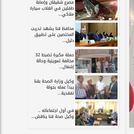
مصرع شقيقان وإصابة
طفلين في انقلاب سيارة
ملاكي...
محافظ قنا يشهد تدريب
المختصين على تطبيق
دليل...
حملة مكبرة تضبط 32
مخالفة تموينية وحالة
إشغال...
وكيل وزارة الصحة بقنا
يبدأ عمله بجولة
تفقدية...
في أول اجتماعاته ..
وكيل صحة قنا يناقش...