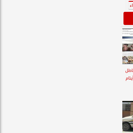
ء
اطل
تام