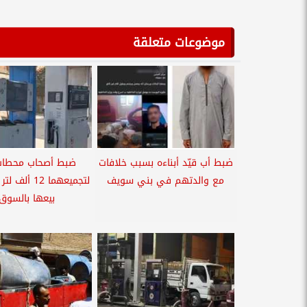
موضوعات متعلقة
ضبط أب قيّد أبناءه بسبب خلافات
ضبط أصحاب محطات
مع والدتهم في بني سويف
لتجميعهما 12 
بيعها بالسوق.