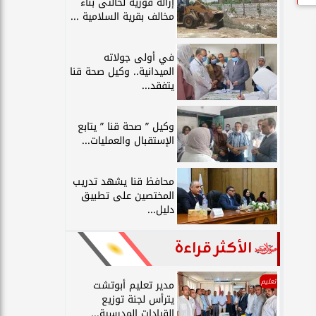
إزالة فورية لحالتى بناء
مخالف بقرية السلامية ...
في أولى جولاته
الميدانية.. وكيل صحة قنا
يتفقد...
وكيل ” صحة قنا ” يتابع
الإستقبال والعمليات...
محافظ قنا يشهد تدريب
المختصين على تطبيق
دليل...
الأكثر قراءة
تعليم
مدير تعليم أبوتشت
يترأس لجنة توزيع
القيادات المدرسية...