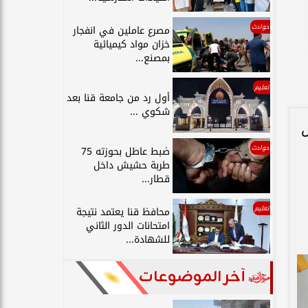
حوادث
مصرع عاملين في انفجار
خزان مواد كيميائية
بمصنع...
تعليم
أول رد من جامعة قنا بعد
شكوي ...
س
حوادث
ضبط عاطل بحوزته 75
طربة حشيش داخل
قطار...
تعليم
محافظ قنا يعتمد نتيجة
امتحانات الدور الثاني
للشهادة...
آخر الموضوعات