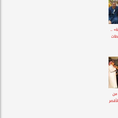
» ..
 يفتتح 3 محطات
م فعاليات الدورة الـ15 من
لأقصر