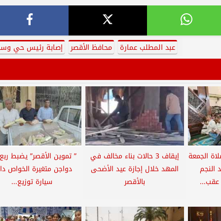
عبد المطلب عمارة
محافظ الأقصر
إصابة رئيس حي وس
اة الجمعة
إيقاف 3 حالات بناء مخالف في
” تموين الأقصر” يضبط ربع
النجم
المهد خلال إجازة عيد الأضحى
دواجن متغيرة الخواص دا
عقب...
بالأقصر
سيارة توزيع...