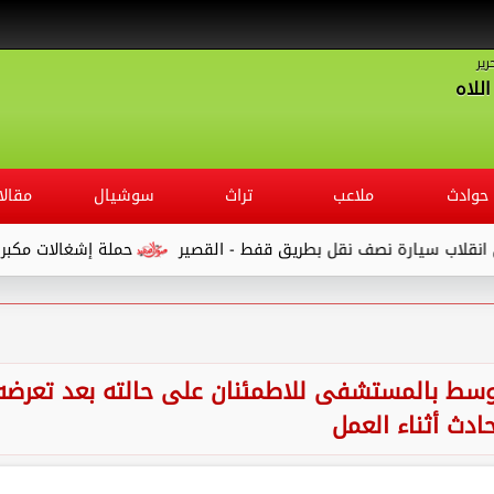
رير
للاه
حوادث
ملاعب
تراث
سوشيال
مقالا
حملة إشغالات مكبرة بـ ” شوارع مركز 
وسط بالمستشفى للاطمئنان على حالته بعد تعرضه
ادث أثناء العمل