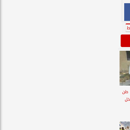
ط
 طن
خل