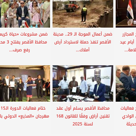
المجازر
ضمن أعمال الموجة الـ 29.. مدينة
ضمن مشروعات «حياة كريمة
أيام عيد
الأقصر تنفذ حملة لاسترداد أرض
محافظ الأقصر
مة...
أملاك...
رفع صرف...
فعاليات
محافظ الأقصر يسلم أول عقد
ختا
لمعرض الوادي
تقنين أراضٍ وفقًا للقانون 168
مهرجان «المذيع» الدولي با
حديثة
لسنة 2025