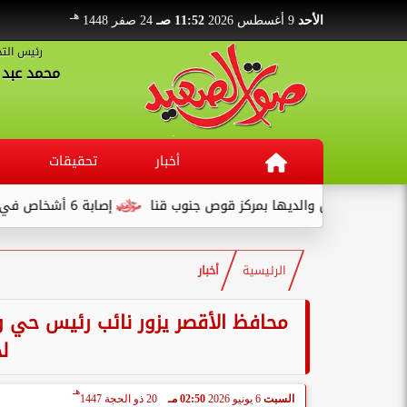
هـ
الأحد
9 أغسطس 2026
11:52 صـ
24 صفر 1448
رئيس التح
محمد عبد ا
أخبار
تحقيقات
لديها بمركز قوص جنوب قنا
إصابة 6 أشخاص في انقلاب سيارة نصف نقل بطريق قفط - القصير
الرئيسية
أخبار
محافظ الأقصر يزور نائب رئيس حي 
لح
هـ
السبت
6 يونيو 2026
02:50 مـ
20 ذو الحجة 1447