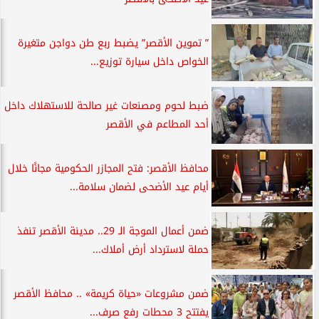
” تموين الأقصر” يضبط ربع طن دواجن متغيرة
الخواص داخل سيارة توزيع...
ضبط لحوم ومصنعات غير صالحة للاستهلاك داخل
أحد المطاعم في الأقصر
محافظ الأقصر: فتح المجازر الحكومية مجانًا خلال
أيام عيد الأضحى لضمان سلامة...
ضمن أعمال الموجة الـ 29.. مدينة الأقصر تنفذ
حملة لاسترداد أرض أملاك...
ضمن مشروعات «حياة كريمة» .. محافظ الأقصر
يفتتح 3 محطات رفع صرف...