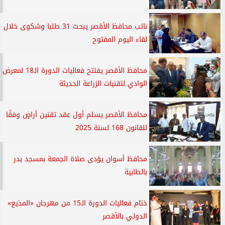
نائب محافظ الأقصر يبحث 31 طلبا وشكوى خلال
لقاء اليوم المفتوح
محافظ الأقصر يفتتح فعاليات الدورة الـ18 لمعرض
الوادي لتقنيات الزراعة الحديثة
محافظ الأقصر يسلم أول عقد تقنين أراضٍ وفقًا
للقانون 168 لسنة 2025
محافظ أسوان يؤدى صلاة الجمعة بمسجد بدر
بالطابية
ختام فعاليات الدورة الـ15 من مهرجان «المذيع»
الدولي بالأقصر