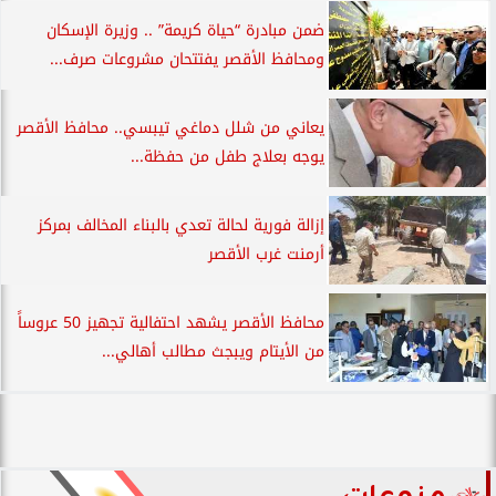
ضمن مبادرة “حياة كريمة” .. وزيرة الإسكان
ومحافظ الأقصر يفتتحان مشروعات صرف...
يعاني من شلل دماغي تيبسي.. محافظ الأقصر
يوجه بعلاج طفل من حفظة...
إزالة فورية لحالة تعدي بالبناء المخالف بمركز
أرمنت غرب الأقصر
محافظ الأقصر يشهد احتفالية تجهيز 50 عروساً
من الأيتام ويبجث مطالب أهالي...