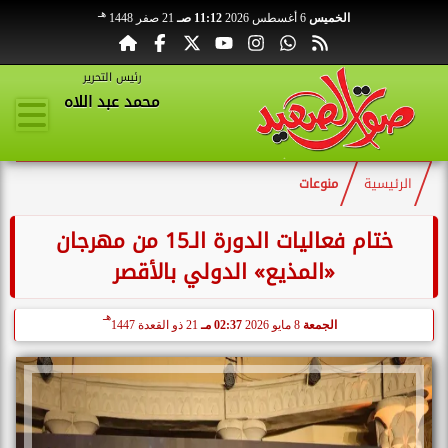
هـ
الخميس
6 أغسطس 2026
11:12 صـ
21 صفر 1448
رئيس التحرير
محمد عبد اللاه
الرئيسية
منوعات
ختام فعاليات الدورة الـ15 من مهرجان
«المذيع» الدولي بالأقصر
هـ
الجمعة
8 مايو 2026
02:37 مـ
21 ذو القعدة 1447