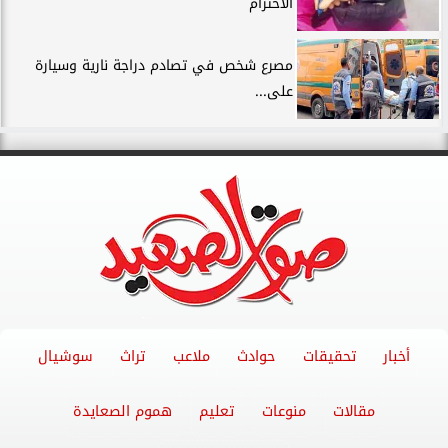
الاحترام
مصرع شخص في تصادم دراجة نارية وسيارة
على...
أخبار
تحقيقات
حوادث
ملاعب
تراث
سوشيال
مقالات
منوعات
تعليم
هموم الصعايدة