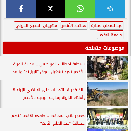
عبدالمطلب عمارة
محافظ الأقصر
مهرجان المذيع الدولي
جامعة الأقصر
موضوعات متعلقة
استجابة لمطالب المواطنين .. مدينة القرنة
بالأقصر تعيد تشغيل سوق ”الرياينة” وتنفذ...
إزالة فورية للتعديات على الأراضي الزراعية
وأملاك الدولة بمدينة الزينية بالأقصر
بحضور نائب المحافظ .. جامعة الاقصر تنظم
احتفالية “عيد العلم الثالث”