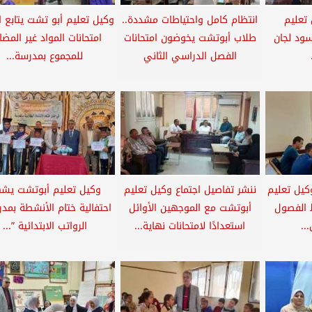
 تعليم
انتظام كامل واحتياطات مشددة..
وكيل تعليم أبو تشت يتابع ا
سود لجان
طلاب أبوتشت يخوضون امتحانات
امتحانات المواد غير المضا
الفصل الدراسي الثاني
للمجموع بمدرسة...
كيل تعليم
ننشر تفاصيل اجتماع وكيل تعليم
وكيل تعليم أبوتشت يش
ط الفصول
أبوتشت مع الموجهين الأوائل
احتفالية ختام الأنشطة بمدر
..
استعدادًا لامتحانات نهاية...
الرواتب الابتدائية ”...