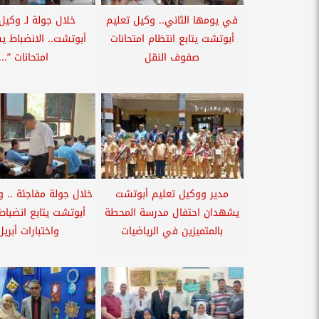
في يومها الثاني.. وكيل تعليم
خلال جولة لـ وكيل
أبوتشت يتابع انتظام امتحانات
أبوتشت.. الانضباط ي
صفوف النقل
امتحانات ”...
مدير ووكيل تعليم أبوتشت
خلال جولة مفاجئة .. و
يشهدان احتفال مدرسة المحطة
أبوتشت يتابع انضبا
بالمتميزين في الرياضيات
واختبارات أبريل.