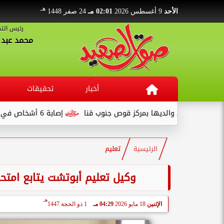
هـ
الأحد
9 أغسطس 2026
02:01 مـ
24 صفر 1448
رئيس التح
محمد عبد ا
أخبار
تحقيقات
صال والديها بمركز قوص جنوب قنا
إصابة 6 أشخاص في انقلاب سيارة نصف نقل بطريق قفط - القصير
الرئيسية
تعليم
وكيل تعليم أبوتشت يتابع امتحان
هـ
الإثنين
18 مايو 2026
04:29 مـ
1 ذو الحجة 1447