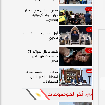
حوادث
مصرع عاملين في انفجار
خزان مواد كيميائية
بمصنع...
تعليم
أول رد من جامعة قنا بعد
شكوي ...
حوادث
ضبط عاطل بحوزته 75
طربة حشيش داخل
قطار...
تعليم
محافظ قنا يعتمد نتيجة
امتحانات الدور الثاني
للشهادة...
آخر الموضوعات