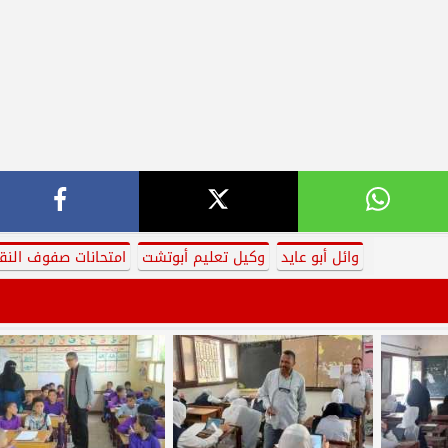
وائل أبو عايد
وكيل تعليم أبوتشت
امتحانات صفوف النق