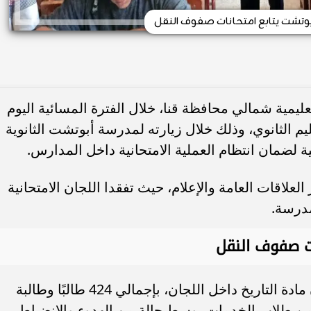
وتشت يتابع امتحانات صفوف النقل
تعليمية شمالي محافظة قنا، خلال الفترة المسائية اليوم
يم الثانوي، وذلك خلال زيارته لمدرسة أبوتشت الثانوية
ية لضمان انتظام العملية الامتحانية داخل المدارس.
لعلاقات العامة والإعلام، حيث تفقدا اللجان الامتحانية
مدرسة.
ات صفوف النقل
ويؤدي طلاب الصف الأول الثانوي امتحان مادة التاريخ داخل اللجان، بإجمالي 424 طالبًا وطالبة
تظمين، و92 من طلاب المنازل، و447 من طلاب الخدمات، وسط حالة من الهدوء والانضباط