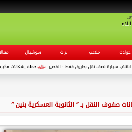
رير
للاه
حوادث
ملاعب
تراث
سوشيال
مقالا
حملة إشغالات مكبرة بـ ” شوارع
ات صفوف النقل بـ ” الثانوية العسكرية بنين ”