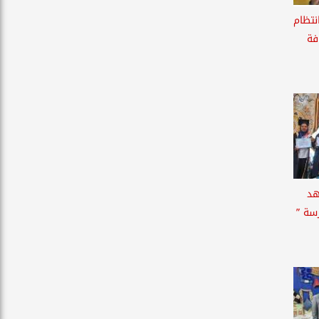
نتظام
فة
هد
سة ”