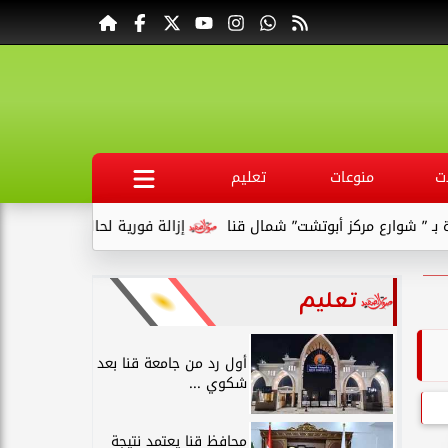
ت
منوعات
تعليم
 مركز أبوتشت” شمال قنا
إزالة فورية لحالتى بناء مخالف بقرية الس
تعليم
أول رد من جامعة قنا بعد
شكوي ...
محافظ قنا يعتمد نتيجة