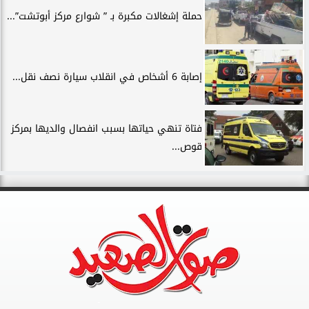
حملة إشغالات مكبرة بـ ” شوارع مركز أبوتشت”...
إصابة 6 أشخاص في انقلاب سيارة نصف نقل...
فتاة تنهي حياتها بسبب انفصال والديها بمركز
قوص...