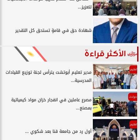
لتعزيز...
شهادة حق في قامةٍ تستحق كل التقدير
الأكثر قراءة
تعليم
مدير تعليم أبوتشت يترأس لجنة توزيع القيادات
المدرسية...
حوادث
مصرع عاملين في انفجار خزان مواد كيميائية
بمصنع...
تعليم
أول رد من جامعة قنا بعد شكوي ...