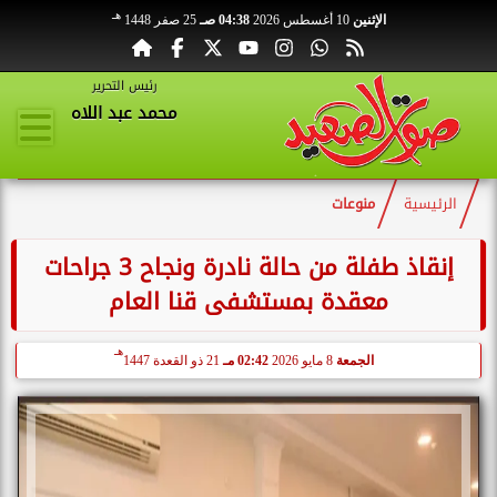
هـ
الإثنين
10 أغسطس 2026
04:38 صـ
25 صفر 1448
رئيس التحرير
محمد عبد اللاه
الرئيسية
منوعات
إنقاذ طفلة من حالة نادرة ونجاح 3 جراحات
معقدة بمستشفى قنا العام
هـ
الجمعة
8 مايو 2026
02:42 مـ
21 ذو القعدة 1447