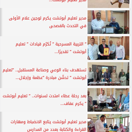
مدير تعليم أبوتشت يكرم لوجين علام الأولى
في التحدث بالفصحى
” التربية المسرحية ” تُكرّم قيادات ” تعليم
أبوتشت ” تقديرًا...
تستهدف بناء الوعي وصناعة المستقبل.. ”تعليم
أبوتشت ” تدشّن مبادرة ”عظمة وإجلال...
بعد رحلة عطاء امتدت لسنوات.. ” تعليم أبوتشت
” يكرم عفاف...
مدير تعليم أبوتشت يتابع الانضباط ومهارات
القراءة والكتابة بعدد من المدارس