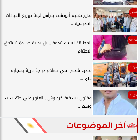
تعليم
مدير تعليم أبوتشت يترأس لجنة توزيع القيادات
المدرسية...
مقالات
المطلقة ليست تهمة... بل بداية جديدة تستحق
الاحترام
حوادث
مصرع شخص في تصادم دراجة نارية وسيارة
على...
حوادث
مقتول ببندقية خرطوش.. العثور علي جثة شاب
وسط...
آخر الموضوعات