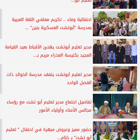
تعليم أبو...
احتفالية وفاء .. تكريم معلمَي اللغة العربية
بمدرسة ”أبوتشت العسكرية بنين” ...
مدير تعليم أبوتشت يهنئ الأقباط بعيد القيامة
المجيد بكنيسة العذراء مريم بـ...
مدير تعليم أبوتشت يتفقد مدرسة الخوالد ذات
الفصل الواحد
تفاصيل اجتماع مدير تعليم أبو تشت مع رؤساء
مجالس الأمناء وأولياء الأمور
حضور مميز وعروض مبهرة في احتفال ” تعليم
أبو تشت” بـ ختام...