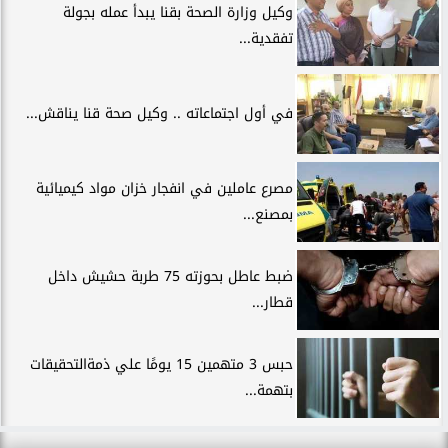
وكيل وزارة الصحة بقنا يبدأ عمله بجولة
تفقدية...
في أول اجتماعاته .. وكيل صحة قنا يناقش...
مصرع عاملين في انفجار خزان مواد كيميائية
بمصنع...
ضبط عاطل بحوزته 75 طربة حشيش داخل
قطار...
حبس 3 متهمين 15 يومًا علي ذمةالتحقيقات
بتهمة...