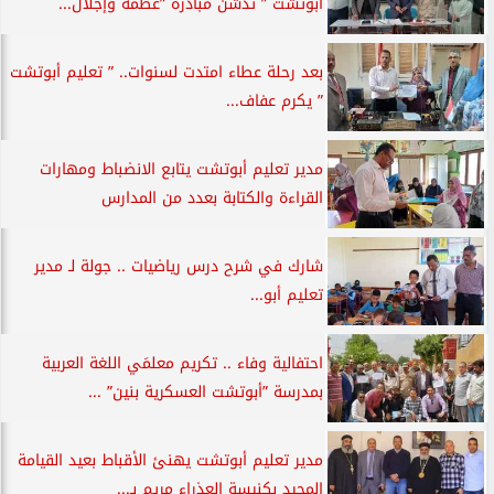
أبوتشت ” تدشّن مبادرة ”عظمة وإجلال...
بعد رحلة عطاء امتدت لسنوات.. ” تعليم أبوتشت
” يكرم عفاف...
مدير تعليم أبوتشت يتابع الانضباط ومهارات
القراءة والكتابة بعدد من المدارس
شارك في شرح درس رياضيات .. جولة لـ مدير
تعليم أبو...
احتفالية وفاء .. تكريم معلمَي اللغة العربية
بمدرسة ”أبوتشت العسكرية بنين” ...
مدير تعليم أبوتشت يهنئ الأقباط بعيد القيامة
المجيد بكنيسة العذراء مريم بـ...