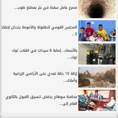
مصرع عامل سقط في بئر بمطنع طوب...
المجلس القومي للطفولة والأمومة يتدخل لإنقاذ
5...
بالأسماء.. إصابة 8 سيدات في انقلاب توك
توك...
إزالة 15 حالة تعدي على الأراضي الزراعية
وأملاك...
محافظ سوهاج يخفض تنسيق القبول بالثانوي
العام إلى...