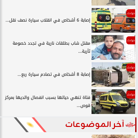
حوادث
إصابة 6 أشخاص في انقلاب سيارة نصف نقل...
حوادث
مقتل شاب بطلقات نارية في تجدد خصومة
ثأرية...
حوادث
إصابة 8 أشخاص في تصادم سيارة ربع...
حوادث
فتاة تنهي حياتها بسبب انفصال والديها بمركز
قوص...
آخر الموضوعات