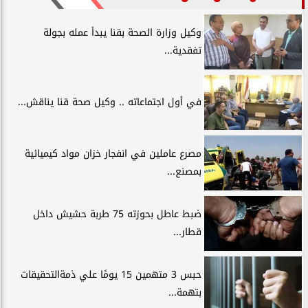
وكيل وزارة الصحة بقنا يبدأ عمله بجولة
تفقدية...
في أول اجتماعاته .. وكيل صحة قنا يناقش...
مصرع عاملين في انفجار خزان مواد كيميائية
بمصنع...
ضبط عاطل بحوزته 75 طربة حشيش داخل
قطار...
حبس 3 متهمين 15 يومًا علي ذمةالتحقيقات
بتهمة...