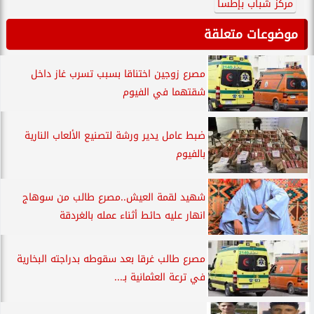
مركز شباب بإطسا
موضوعات متعلقة
مصرع زوجين اختناقا بسبب تسرب غاز داخل
شقتهما في الفيوم
ضبط عامل يدير ورشة لتصنيع الألعاب النارية
بالفيوم
شهيد لقمة العيش..مصرع طالب من سوهاج
انهار عليه حائط أثناء عمله بالغردقة
مصرع طالب غرقا بعد سقوطه بدراجته البخارية
في ترعة العثمانية بـ...