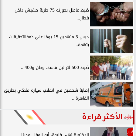
ضبط عاطل بحوزته 75 طربة حشيش داخل
قطار...
حبس 3 متهمين 15 يومًا علي ذمةالتحقيقات
بتهمة...
ضبط 500 لتر لبن فاسد، وطن و400...
إصابة شخصين في انقلاب سيارة ملاكي بطريق
القاهرة...
الأكثر قراءة
أخبار
الدكتورة نهى فاروق أبو الوفا.. مديرًا