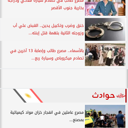
مصرع طالب في تصادم سيارة ملاكي ودراجة
بخارية جنوب الأقصر
خنق وضرب وتكبيل يدين.. القبض علي أب
وزوجته الثانية بتهمة قتل إبنته...
بالأسماء.. مصرع طالب وإصابة 13 آخرين في
تصادم ميكروباص وسيارة ربع...
حوادث
مصرع عاملين في انفجار خزان مواد كيميائية
بمصنع...