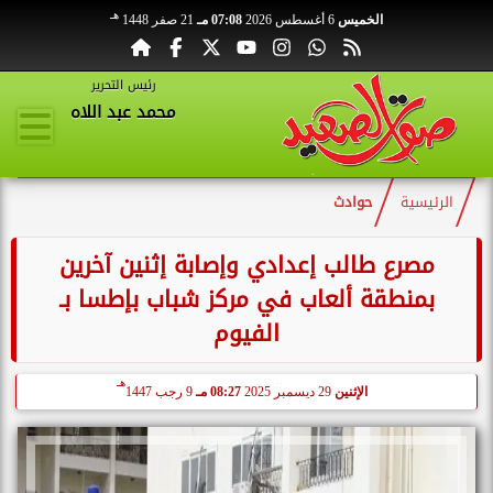
هـ
الخميس
6 أغسطس 2026
07:08 مـ
21 صفر 1448
رئيس التحرير
محمد عبد اللاه
الرئيسية
حوادث
مصرع طالب إعدادي وإصابة إثنين آخرين
بمنطقة ألعاب في مركز شباب بإطسا بـ
الفيوم
هـ
الإثنين
29 ديسمبر 2025
08:27 مـ
9 رجب 1447