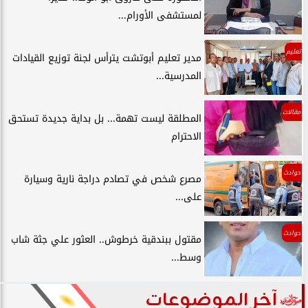
لمستشفى الأورام...
تعليم
مدير تعليم أبوتشت يترأس لجنة توزيع القيادات
المدرسية...
مقالات
المطلقة ليست تهمة... بل بداية جديدة تستحق
الاحترام
حوادث
مصرع شخص في تصادم دراجة نارية وسيارة
على...
حوادث
مقتول ببندقية خرطوش.. العثور علي جثة شاب
وسط...
آخر الموضوعات