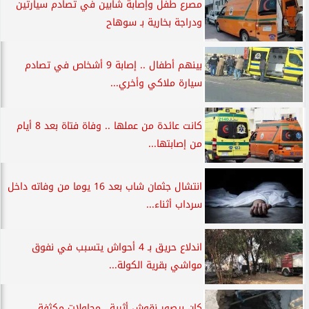
مصرع طفل وإصابة شابين في تصادم سيارتين
ودراجة بخارية بـ سوهاح
بينهم أطفال .. إصابة 9 أشخاص في تصادم
سيارة ملاكي وأخري...
كانت عائدة من عملها .. وفاة فتاة بعد 8 أيام
من إصابتها...
انتشال جثمان شاب بعد 16 يوما من وفاته داخل
سرداب أثناء...
اندلاع حريق بـ 4 أحواش يتسبب في نفوق
مواشي بقرية الكولة...
كان بيصور نقوش أثرية.. محاولات مكثفة