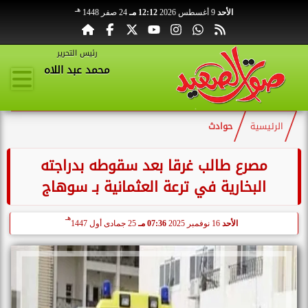
هـ
الأحد
9 أغسطس 2026
12:12 مـ
24 صفر 1448
رئيس التحرير
محمد عبد اللاه
الرئيسية
حوادث
مصرع طالب غرقا بعد سقوطه بدراجته
البخارية في ترعة العثمانية بـ سوهاج
هـ
الأحد
16 نوفمبر 2025
07:36 مـ
25 جمادى أول 1447