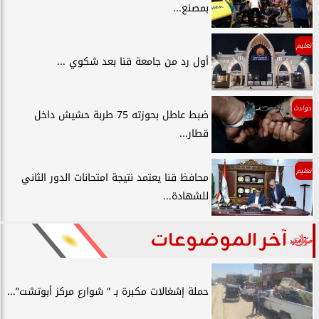
بمصنع...
تعليم
أول رد من جامعة قنا بعد شكوي ...
حوادث
ضبط عاطل بحوزته 75 طربة حشيش داخل
قطار...
تعليم
محافظ قنا يعتمد نتيجة امتحانات الدور الثاني
للشهادة...
آخر الموضوعات
حملة إشغالات مكبرة بـ ” شوارع مركز أبوتشت”...