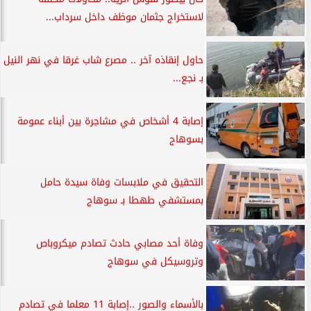
لاستخراج جثمان موظف داخل سرداب...
حاول إنقاذه آخر .. مصرع شاب غرقا في نهر النيل
بـ نجع...
إصابة 4 أشخاص في مشاجرة بين أبناء عمومة
بسوهاج
التحقيق في ملابسات وفاة سيدة حامل
بمستشفي طهطا بـ سوهاج
وفاة أحد مصابي حادث تصادم ميكروباص
وتروسيكل في سوهاج
بالأسماء والصور ..إصابة 11 معلما في تصادم