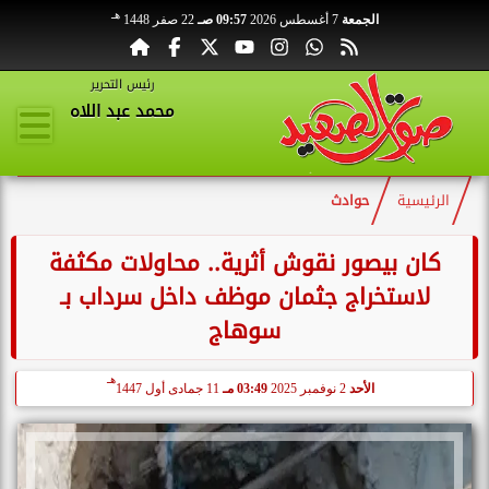
هـ
الجمعة
7 أغسطس 2026
09:57 صـ
22 صفر 1448
رئيس التحرير
محمد عبد اللاه
الرئيسية
حوادث
كان بيصور نقوش أثرية.. محاولات مكثفة
لاستخراج جثمان موظف داخل سرداب بـ
سوهاج
هـ
الأحد
2 نوفمبر 2025
03:49 مـ
11 جمادى أول 1447