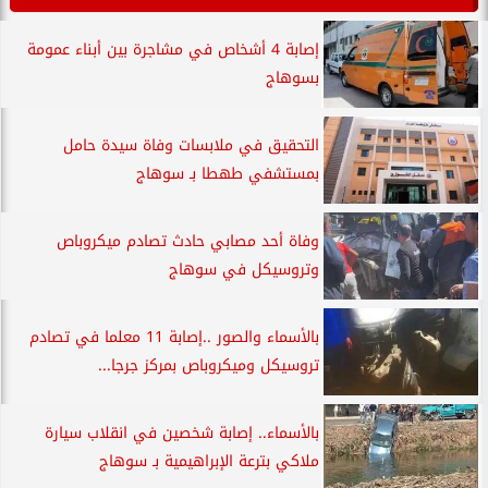
إصابة 4 أشخاص في مشاجرة بين أبناء عمومة
بسوهاج
التحقيق في ملابسات وفاة سيدة حامل
بمستشفي طهطا بـ سوهاج
وفاة أحد مصابي حادث تصادم ميكروباص
وتروسيكل في سوهاج
بالأسماء والصور ..إصابة 11 معلما في تصادم
تروسيكل وميكروباص بمركز جرجا...
بالأسماء.. إصابة شخصين في انقلاب سيارة
ملاكي بترعة الإبراهيمية بـ سوهاج