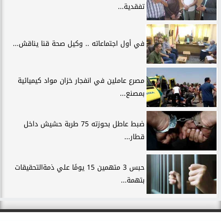
تفقدية...
في أول اجتماعاته .. وكيل صحة قنا يناقش...
مصرع عاملين في انفجار خزان مواد كيميائية
بمصنع...
ضبط عاطل بحوزته 75 طربة حشيش داخل
قطار...
حبس 3 متهمين 15 يومًا علي ذمةالتحقيقات
بتهمة...