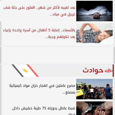
بعد تغيبه لأكثر من شهر.. العثور على جثة شاب
غريق في مياه...
بالأسماء.. إصابة 5 أطفال من أسرة واحدة بإعياء
بعد تناولهم وجبة...
حوادث
مصرع عاملين في انفجار خزان مواد كيميائية
بمصنع...
ضبط عاطل بحوزته 75 طربة حشيش داخل
قطار...