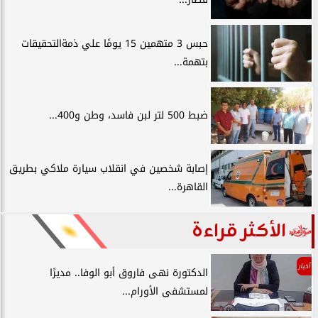
حبس 3 متهمين 15 يومًا علي ذمةالتحقيقات
بتهمة...
ضبط 500 لتر لبن فاسد، وطن و400...
إصابة شخصين في انقلاب سيارة ملاكي بطريق
القاهرة...
الأكثر قراءة
أخبار
الدكتورة نهى فاروق أبو الوفا.. مديرًا
لمستشفى الأورام...