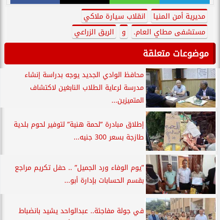
مديرية أمن المنيا
انقلاب سيارة ملاكي
مستشفى مطاي العام.
و
الريق الزراعي
موضوعات متعلقة
محافظ الوادي الجديد يوجه بدراسة إنشاء
مدرسة لرعاية الطلاب النابغين لاكتشاف
المتميزين...
إطلاق مبادرة ”لحمة هنية” لتوفير لحوم بلدية
طازجة بسعر 300 جنيه...
”يوم الوفاء ورد الجميل” .. حفل تكريم مراجع
بقسم الحسابات بإدارة أبو...
في جولة مفاجئة.. عبدالواحد يشيد بانضباط