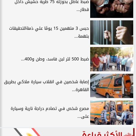
ضبط عاطل بحوزته 75 طربة حشيش داخل
قطار...
حبس 3 متهمين 15 يومًا علي ذمةالتحقيقات
بتهمة...
ضبط 500 لتر لبن فاسد، وطن و400...
إصابة شخصين في انقلاب سيارة ملاكي بطريق
القاهرة...
مصرع شخص في تصادم دراجة نارية وسيارة
على...
الأكثر قراءة