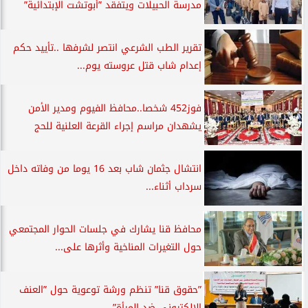
مدرسة الحبيلات ويتفقد ”أبوتشت الإبتدائية”
تقرير الطب الشرعي انتصر لشرفها ..تأييد حكم
إعدام شاب قتل عروسته يوم...
فوز452 شخصا..محافظ الفيوم ومدير الأمن
يشهدان مراسم إجراء القرعة العلنية للحج
انتشال جثمان شاب بعد 16 يوما من وفاته داخل
سرداب أثناء...
محافظ قنا يشارك في جلسات الحوار المجتمعي
حول التغيرات المناخية وأثرها على...
”حقوق قنا” تنظم ورشة توعوية حول ”العنف
الإلكتروني ضد المرأة”