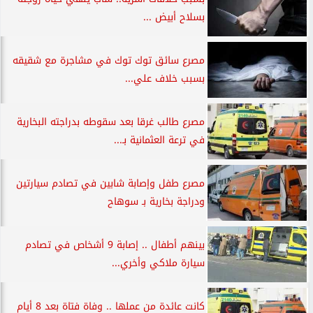
بسلاح أبيض ...
مصرع سائق توك توك في مشاجرة مع شقيقه
بسبب خلاف علي...
مصرع طالب غرقا بعد سقوطه بدراجته البخارية
في ترعة العثمانية بـ...
مصرع طفل وإصابة شابين في تصادم سيارتين
ودراجة بخارية بـ سوهاح
بينهم أطفال .. إصابة 9 أشخاص في تصادم
سيارة ملاكي وأخري...
كانت عائدة من عملها .. وفاة فتاة بعد 8 أيام