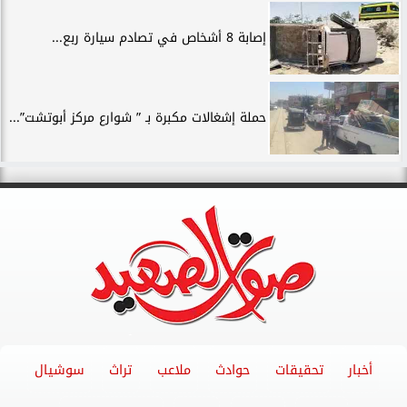
إصابة 8 أشخاص في تصادم سيارة ربع...
حملة إشغالات مكبرة بـ ” شوارع مركز أبوتشت”...
أخبار
تحقيقات
حوادث
ملاعب
تراث
سوشيال