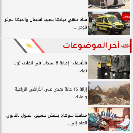
حوادث
فتاة تنهي حياتها بسبب انفصال والديها بمركز
قوص...
آخر الموضوعات
بالأسماء.. إصابة 8 سيدات في انقلاب توك
توك...
إزالة 15 حالة تعدي على الأراضي الزراعية
وأملاك...
محافظ سوهاج يخفض تنسيق القبول بالثانوي
العام إلى...