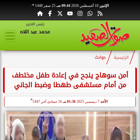
هـ
الإثنين
10 أغسطس 2026
09:44 صـ
25 صفر 1448
رئيس التحرير
محمد عبد اللاه
الرئيسية
حوادث
أمن سوهاج ينجح في إعادة طفل مختطف
من أمام مستشفى طهطا وضبط الجاني
هـ
الأحد
7 ديسمبر 2025
01:36 مـ
16 جمادى آخر 1447