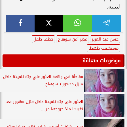
لتبنيه.
حسن عبد العزيز
مدير أمن سوهاج
خطف طفل
مستشفب طهطا
موضوعات متعلقة
مفاجأة في واقعة العثور علي جثة تلميذة داخل
منزل مهجور بـ سوهاج
العثور على جثة تلميذة داخل منزل مهجور بعد
تغيبها منذ خروجها من...
بسبب خلافات أسرية.. شاب ينهي حياة زوجته