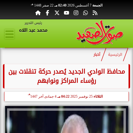
هـ
الجمعة
7 أغسطس 2026
02:40 مـ
22 صفر 1448
رئيس التحرير
محمد عبد اللاه
الرئيسية
أخبار
محافظ الوادي الجديد يُصدر حركة تنقلات بين
رؤساء المراكز ونوابهم
هـ
الثلاثاء
25 نوفمبر 2025
04:22 مـ
4 جمادى آخر 1447