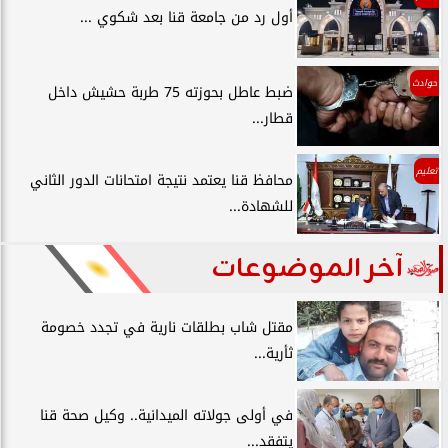
أول رد من جامعة قنا بعد شكوي ...
حوادث
ضبط عاطل بحوزته 75 طربة حشيش داخل
قطار...
تعليم
محافظ قنا يعتمد نتيجة امتحانات الدور الثاني
للشهادة...
آخر الموضوعات
مقتل شاب بطلقات نارية في تجدد خصومة
ثأرية...
في أولى جولاته الميدانية.. وكيل صحة قنا
يتفقد...