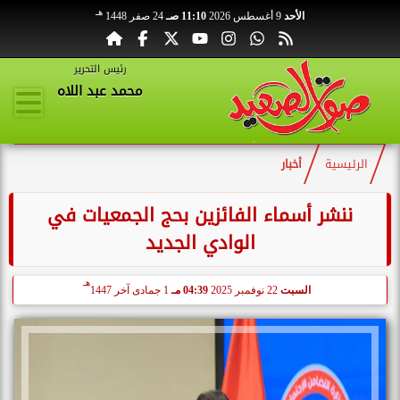
هـ
الأحد
9 أغسطس 2026
11:10 صـ
24 صفر 1448
رئيس التحرير
محمد عبد اللاه
الرئيسية
أخبار
ننشر أسماء الفائزين بحج الجمعيات في
الوادي الجديد
هـ
السبت
22 نوفمبر 2025
04:39 مـ
1 جمادى آخر 1447