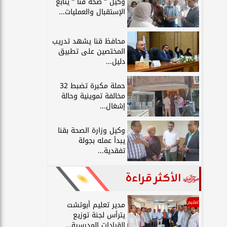
وكيل ” صحة قنا ” يتابع
الإستقبال والعمليات...
محافظ قنا يشهد تدريب
المختصين على تطبيق
دليل...
حملة مكبرة تضبط 32
مخالفة تموينية وحالة
إشغال...
وكيل وزارة الصحة بقنا
يبدأ عمله بجولة
تفقدية...
الأكثر قراءة
تعليم
مدير تعليم أبوتشت
يترأس لجنة توزيع
القيادات المدرسية...