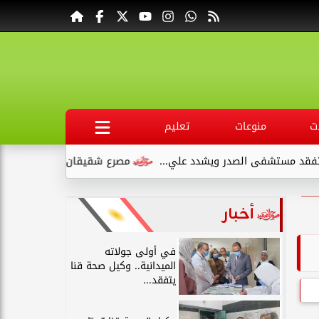
ت
منوعات
تعليم
يشدد علي...
مصرع شقيقان وإصابة طفلين في انقلاب سيارة ملاكي
أخبار
في أولى جولاته
الميدانية.. وكيل صحة قنا
يتفقد...