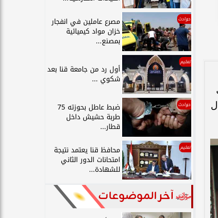
حوادث
مصرع عاملين في انفجار
خزان مواد كيميائية
بمصنع...
تعليم
أول رد من جامعة قنا بعد
شكوي ...
ل
حوادث
ضبط عاطل بحوزته 75
طربة حشيش داخل
قطار...
تعليم
محافظ قنا يعتمد نتيجة
امتحانات الدور الثاني
للشهادة...
آخر الموضوعات