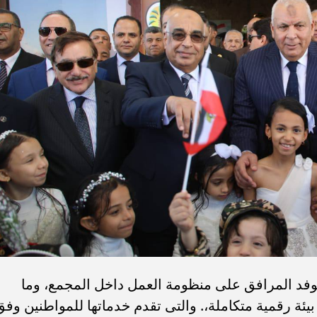
الوفد المرافق على منظومة العمل داخل المجمع، وما
ة رقمية متكاملة،. والتى تقدم خدماتها للمواطنين وفق