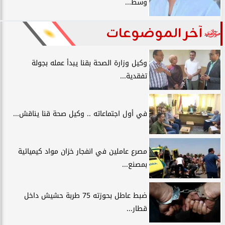
وسط...
آخر الموضوعات
وكيل وزارة الصحة بقنا يبدأ عمله بجولة
تفقدية...
في أول اجتماعاته .. وكيل صحة قنا يناقش...
مصرع عاملين في انفجار خزان مواد كيميائية
بمصنع...
ضبط عاطل بحوزته 75 طربة حشيش داخل
قطار...