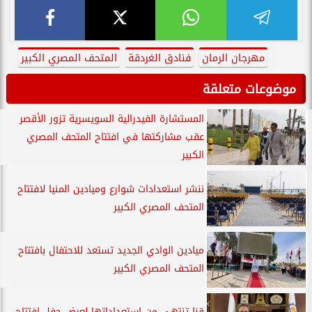
مهرجان الرمان
فنادق الغردقة
المتحف المصري الكبير
موضوعات متعلقة
المستشارة الفيدرالية السويسرية تزور الأقصر
عقب مشاركتها في افتتاح المتحف المصري
الكبير
ننشر استعدادات شوارع وميادين المنيا لافتتاح
المتحف المصري الكبير
ميادين الوادي الجديد تستعد للاحتفال بافتتاح
المتحف المصري الكبير
قنا تنتهي من استعداداتها لعرض حفل افتتاح