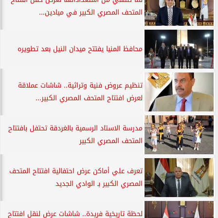
المتحف المصري الكبير في ميادين...
محافظ المنيا يفتتح ميدان النيل بعد تطويره
تنظيم عروض فنية وتراثية.. شاشات عملاقة
لعرض افتتاح المتحف المصري الكبير...
مدرسة الاستاد الرسمية بالغردقة تحتفل بافتتاح
المتحف المصري الكبير
تعرف علي أماكن عرض احتفالية افتتاح المتحف
المصري الكبير بـ الوادي الجديد
لحظة تاريخية فريدة.. شاشات عرض لنقل افتتاح