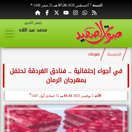
هـ
الجمعة
7 أغسطس 2026
07:26 صـ
22 صفر 1448
رئيس التحرير
محمد عبد اللاه
الرئيسية
منوعات
في أجواء إحتفالية .. فنادق الغردقة تحتفل
بمهرجان الرمان
هـ
الأحد
2 نوفمبر 2025
01:41 مـ
11 جمادى أول 1447