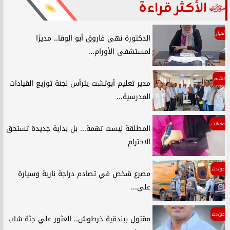
الأكثر قراءة
أخبار
الدكتورة نهى فاروق أبو الوفا.. مديرًا
لمستشفى الأورام...
تعليم
مدير تعليم أبوتشت يترأس لجنة توزيع القيادات
المدرسية...
مقالات
المطلقة ليست تهمة... بل بداية جديدة تستحق
الاحترام
حوادث
مصرع شخص في تصادم دراجة نارية وسيارة
على...
حوادث
مقتول ببندقية خرطوش.. العثور علي جثة شاب