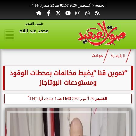
هـ
الجمعة
7 أغسطس 2026
02:57 صـ
22 صفر 1448
رئيس التحرير
محمد عبد اللاه
الرئيسية
حوادث
”تموين قنا ”يضبط مخالفات بمحطات الوقود
ومستودعات البوتاجاز
هـ
الخميس
23 أكتوبر 2025
11:08 صـ
1 جمادى أول 1447