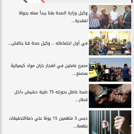
وكيل وزارة الصحة بقنا يبدأ عمله بجولة
تفقدية...
في أول اجتماعاته .. وكيل صحة قنا يناقش...
مصرع عاملين في انفجار خزان مواد كيميائية
بمصنع...
ضبط عاطل بحوزته 75 طربة حشيش داخل
قطار...
حبس 3 متهمين 15 يومًا علي ذمةالتحقيقات
بتهمة...