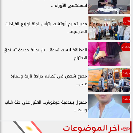
لمستشفى الأورام...
تعليم
مدير تعليم أبوتشت يترأس لجنة توزيع القيادات
المدرسية...
مقالات
المطلقة ليست تهمة... بل بداية جديدة تستحق
الاحترام
حوادث
مصرع شخص في تصادم دراجة نارية وسيارة
على...
حوادث
مقتول ببندقية خرطوش.. العثور علي جثة شاب
وسط...
آخر الموضوعات