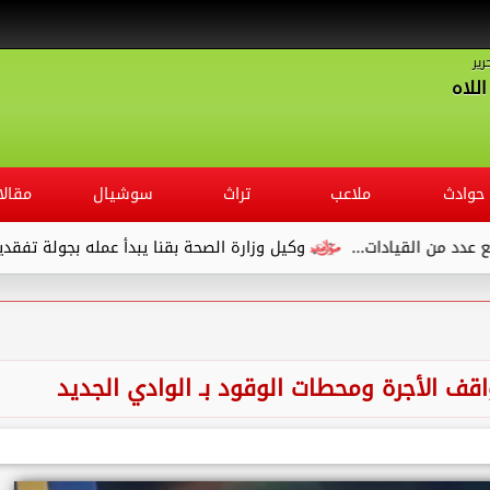
رير
للاه
حوادث
ملاعب
تراث
سوشيال
مقالا
ت...
وكيل وزارة الصحة بقنا يبدأ عمله بجولة تفقدية لديوان المدير
قف الأجرة ومحطات الوقود بـ الوادي الجديد