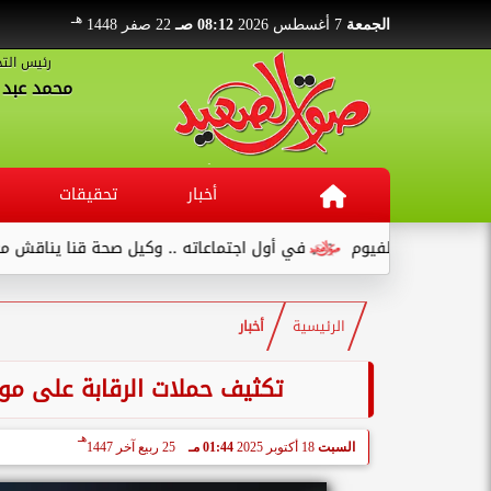
هـ
الجمعة
7 أغسطس 2026
08:12 صـ
22 صفر 1448
رئيس التح
محمد عبد ا
أخبار
تحقيقات
لفيوم
في أول اجتماعاته .. وكيل صحة قنا يناقش مع عدد من القيادا
الرئيسية
أخبار
تكثيف حملات الرقابة على موا
هـ
السبت
18 أكتوبر 2025
01:44 مـ
25 ربيع آخر 1447