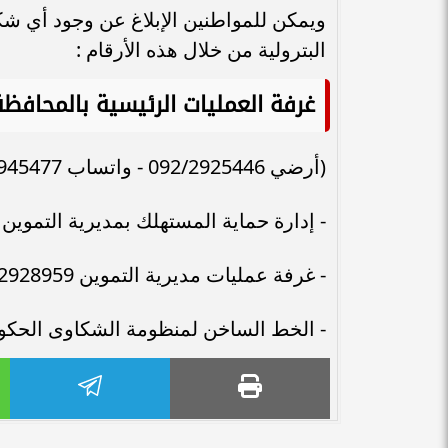
ويمكن للمواطنين الإبلاغ عن وجود أي شكا
البترولية من خلال هذه الأرقام :
غرفة العمليات الرئيسية بالمحافظة
(أرضي 092/2925446 - واتساب 01009945477 )
- إدارة حماية المستهلك بمديرية التموين 01229840047
- غرفة عمليات مديرية التموين 0922928959
- الخط الساخن لمنظومة الشكاوى الحكومية ا