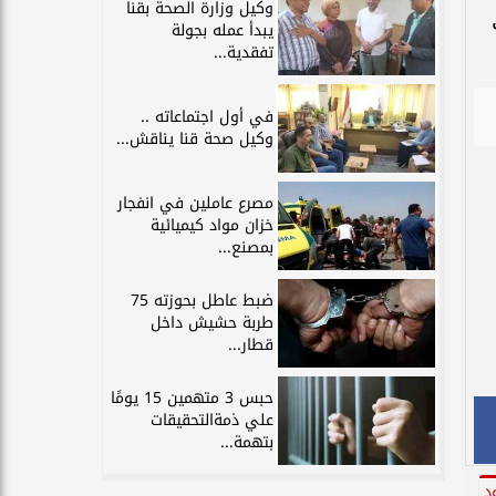
وكيل وزارة الصحة بقنا
يبدأ عمله بجولة
تفقدية...
في أول اجتماعاته ..
وكيل صحة قنا يناقش...
مصرع عاملين في انفجار
خزان مواد كيميائية
بمصنع...
ضبط عاطل بحوزته 75
طربة حشيش داخل
قطار...
حبس 3 متهمين 15 يومًا
علي ذمةالتحقيقات
بتهمة...
د