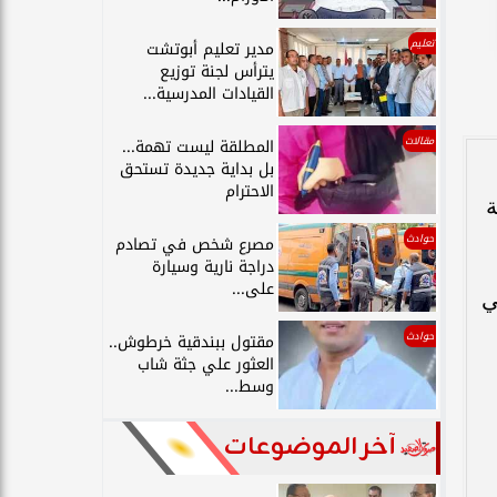
تعليم
مدير تعليم أبوتشت
يترأس لجنة توزيع
القيادات المدرسية...
مقالات
المطلقة ليست تهمة...
بل بداية جديدة تستحق
الاحترام
ة
حوادث
مصرع شخص في تصادم
دراجة نارية وسيارة
على...
ي
حوادث
مقتول ببندقية خرطوش..
العثور علي جثة شاب
وسط...
آخر الموضوعات