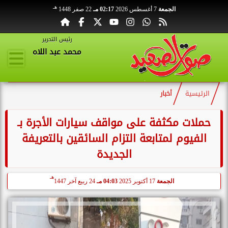
هـ
الجمعة
7 أغسطس 2026
02:17 مـ
22 صفر 1448
رئيس التحرير
محمد عبد اللاه
الرئيسية
أخبار
حملات مكثفة على مواقف سيارات الأجرة بـ
الفيوم لمتابعة التزام السائقين بالتعريفة
الجديدة
هـ
الجمعة
17 أكتوبر 2025
04:03 مـ
24 ربيع آخر 1447