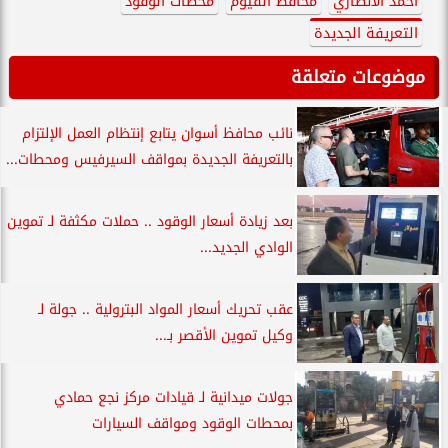
أحمد الأنصاري
محافظ الفيوم
محطات الوقود
التعريفة الجديدة
موضوعات متعلقة
نائب محافظ أسوان يتابع إنتظام العمل الإلتزام
بالتعريفة الجديدة بمواقف السيرفيس ومحطات...
بعد زيادة أسعار الوقود .. حملات مكثفة لـ تموين
الوادي الجديد...
عقب تحريك أسعار المواد البترولية .. جولة لـ
وكيل تموين الأقصر بـ...
جولات ميدانية لـ قيادات مركز نجع حمادي
بمحطات الوقود ومواقف السيارات