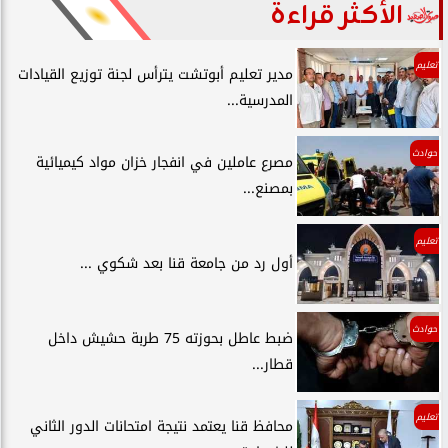
الأكثر قراءة
تعليم
مدير تعليم أبوتشت يترأس لجنة توزيع القيادات
المدرسية...
حوادث
مصرع عاملين في انفجار خزان مواد كيميائية
بمصنع...
تعليم
أول رد من جامعة قنا بعد شكوي ...
حوادث
ضبط عاطل بحوزته 75 طربة حشيش داخل
قطار...
تعليم
محافظ قنا يعتمد نتيجة امتحانات الدور الثاني