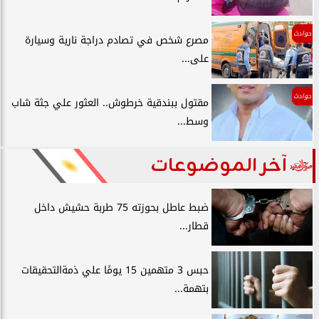
حوادث
مصرع شخص في تصادم دراجة نارية وسيارة
على...
حوادث
مقتول ببندقية خرطوش.. العثور علي جثة شاب
وسط...
آخر الموضوعات
ضبط عاطل بحوزته 75 طربة حشيش داخل
قطار...
حبس 3 متهمين 15 يومًا علي ذمةالتحقيقات
بتهمة...