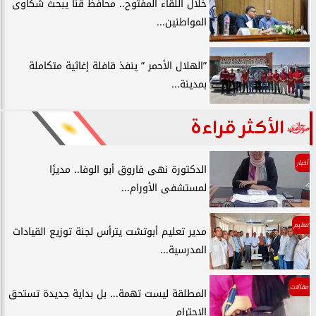
خلال اللقاء المفتوح.. محافظ قنا يبحث شكاوى
المواطنين...
”الهلال الأحمر ” ينفذ قافلة إغاثية متكاملة
بمدينة...
الأكثر قراءة
أخبار
الدكتورة نهى فاروق أبو الوفا.. مديرًا
لمستشفى الأورام...
تعليم
مدير تعليم أبوتشت يترأس لجنة توزيع القيادات
المدرسية...
مقالات
المطلقة ليست تهمة... بل بداية جديدة تستحق
الاحترام