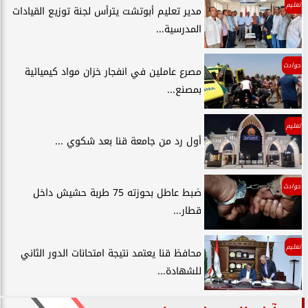
تعليم
مدير تعليم أبوتشت يترأس لجنة توزيع القيادات
المدرسية...
حوادث
مصرع عاملين في انفجار خزان مواد كيميائية
بمصنع...
تعليم
أول رد من جامعة قنا بعد شكوي ...
حوادث
ضبط عاطل بحوزته 75 طربة حشيش داخل
قطار...
تعليم
محافظ قنا يعتمد نتيجة امتحانات الدور الثاني
للشهادة...