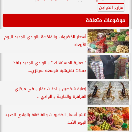
مزارع الدواجن
موضوعات متعلقة
أسعار الخضروات والفاكهة بالوادي الجديد اليوم
الأربعاء
” حماية المستهلك ” بـ الوادي الجديد ينفذ
حملات تفتيشية مُوسعة بمركزي...
إصابة شخصين بـ لدغات عقارب في مركزي
الفرافرة والخارجة بـ الوادي...
ننشر أسعار الخضروات والفاكهة بالوادي الجديد
اليوم الأحد