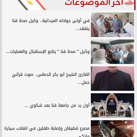
آخر الموضوعات
في أولى جولاته الميدانية.. وكيل صحة قنا
يتفقد...
وكيل ” صحة قنا ” يتابع الإستقبال والعمليات...
القارئ الشيخ أبو بكر الدماس.. صوت قرآني
حمل...
أول رد من جامعة قنا بعد شكوي ...
مصرع شقيقان وإصابة طفلين في انقلاب سيارة
ملاكي...