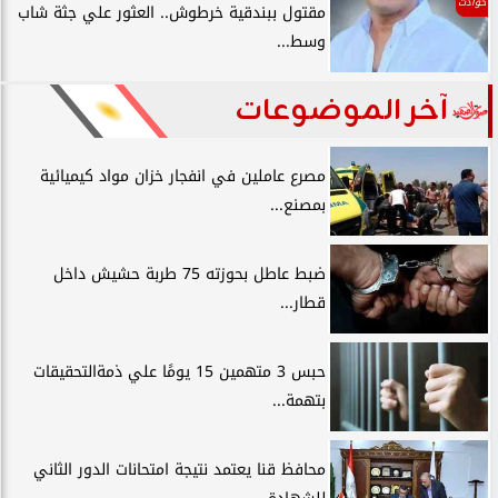
حوادث
مقتول ببندقية خرطوش.. العثور علي جثة شاب
وسط...
آخر الموضوعات
مصرع عاملين في انفجار خزان مواد كيميائية
بمصنع...
ضبط عاطل بحوزته 75 طربة حشيش داخل
قطار...
حبس 3 متهمين 15 يومًا علي ذمةالتحقيقات
بتهمة...
محافظ قنا يعتمد نتيجة امتحانات الدور الثاني