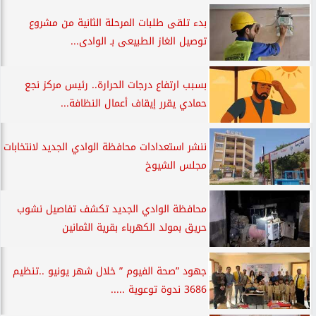
بدء تلقى طلبات المرحلة الثانية من مشروع
توصيل الغاز الطبيعى بـ الوادى...
بسبب ارتفاع درجات الحرارة.. رئيس مركز نجع
حمادي يقرر إيقاف أعمال النظافة...
ننشر استعدادات محافظة الوادي الجديد لانتخابات
مجلس الشيوخ
محافظة الوادي الجديد تكشف تفاصيل نشوب
حريق بمولد الكهرباء بقرية الثمانين
جهود ”صحة الفيوم ” خلال شهر يونيو ..تنظيم
3686 ندوة توعوية .....