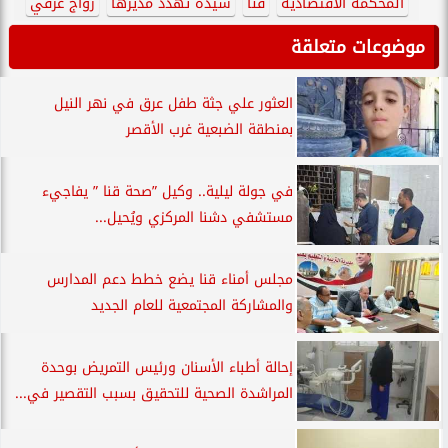
المحكمة الاقتصادية
قنا
سيدة تهدد مديرها
زواج عرفي
موضوعات متعلقة
العثور علي جثة طفل عرق في نهر النيل
بمنطقة الضبعية غرب الأقصر
في جولة ليلية.. وكيل ”صحة قنا ” يفاجيء
مستشفي دشنا المركزي ويُحيل...
مجلس أمناء قنا يضع خطط دعم المدارس
والمشاركة المجتمعية للعام الجديد
إحالة أطباء الأسنان ورئيس التمريض بوحدة
المراشدة الصحية للتحقيق بسبب التقصير في...