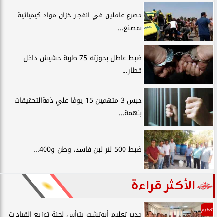
مصرع عاملين في انفجار خزان مواد كيميائية
بمصنع...
ضبط عاطل بحوزته 75 طربة حشيش داخل
قطار...
حبس 3 متهمين 15 يومًا علي ذمةالتحقيقات
بتهمة...
ضبط 500 لتر لبن فاسد، وطن و400...
الأكثر قراءة
تعليم
مدير تعليم أبوتشت يترأس لجنة توزيع القيادات