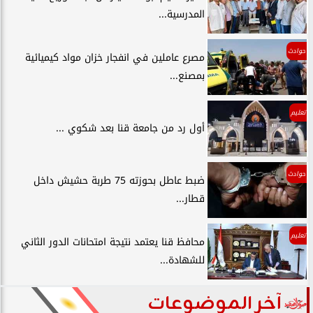
المدرسية...
حوادث
مصرع عاملين في انفجار خزان مواد كيميائية
بمصنع...
تعليم
أول رد من جامعة قنا بعد شكوي ...
حوادث
ضبط عاطل بحوزته 75 طربة حشيش داخل
قطار...
تعليم
محافظ قنا يعتمد نتيجة امتحانات الدور الثاني
للشهادة...
آخر الموضوعات