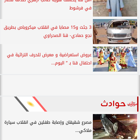
في فرشوط
3 جثث و15 مصابا في انقلاب ميكروباص بطريق
نجع حمادي- قنا الصحراوي
عروض استعراضية و معرض للحرف التراثية في
احتفال قنا بـ ” اليوم...
حوادث
مصرع شقيقان وإصابة طفلين في انقلاب سيارة
ملاكي...