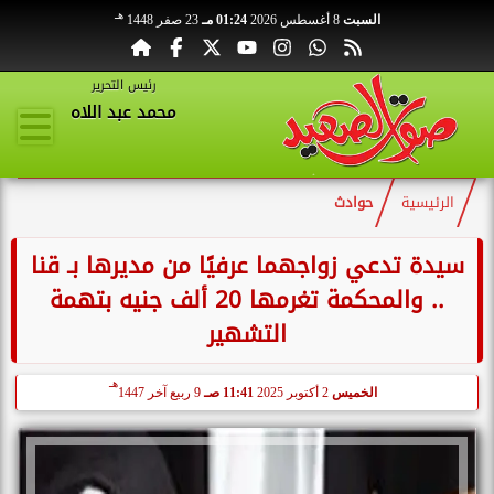
هـ
السبت
8 أغسطس 2026
01:24 مـ
23 صفر 1448
رئيس التحرير
محمد عبد اللاه
الرئيسية
حوادث
سيدة تدعي زواجهما عرفيًا من مديرها بـ قنا
.. والمحكمة تغرمها 20 ألف جنيه بتهمة
التشهير
هـ
الخميس
2 أكتوبر 2025
11:41 صـ
9 ربيع آخر 1447