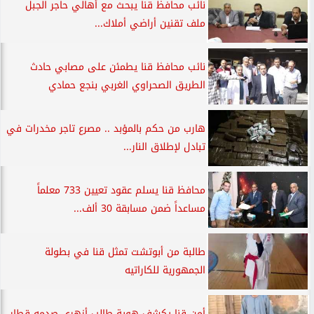
نائب محافظ قنا يبحث مع أهالي حاجر الجبل
ملف تقنين أراضي أملاك...
نائب محافظ قنا يطمئن على مصابي حادث
الطريق الصحراوي الغربي بنجع حمادي
هارب من حكم بالمؤبد .. مصرع تاجر مخدرات في
تبادل لإطلاق النار...
محافظ قنا يسلم عقود تعيين 733 معلماً
مساعداً ضمن مسابقة 30 ألف...
طالبة من أبوتشت تمثل قنا في بطولة
الجمهورية للكاراتيه
أمن قنا يكشف هوية طالب أزهري صدمه قطار