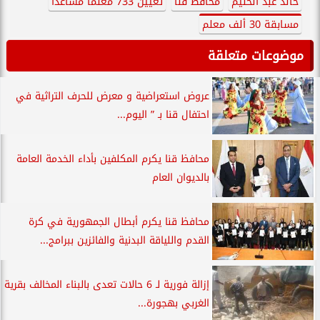
خالد عبد الحليم
محافظ قنا
تعيين 733 معلماً مساعداً
مسابقة 30 ألف معلم
موضوعات متعلقة
عروض استعراضية و معرض للحرف التراثية في
احتفال قنا بـ ” اليوم...
محافظ قنا يكرم المكلفين بأداء الخدمة العامة
بالديوان العام
محافظ قنا يكرم أبطال الجمهورية في كرة
القدم واللياقة البدنية والفائزين ببرامج...
إزالة فورية لـ 6 حالات تعدى بالبناء المخالف بقرية
الغربي بهجورة...