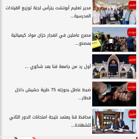
تعليم
مدير تعليم أبوتشت يترأس لجنة توزيع القيادات
المدرسية...
حوادث
مصرع عاملين في انفجار خزان مواد كيميائية
بمصنع...
تعليم
أول رد من جامعة قنا بعد شكوي ...
حوادث
ضبط عاطل بحوزته 75 طربة حشيش داخل
قطار...
تعليم
محافظ قنا يعتمد نتيجة امتحانات الدور الثاني
للشهادة...