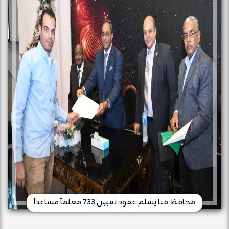
محافظ قنا يسلم عقود تعيين 733 معلماً مساعداً