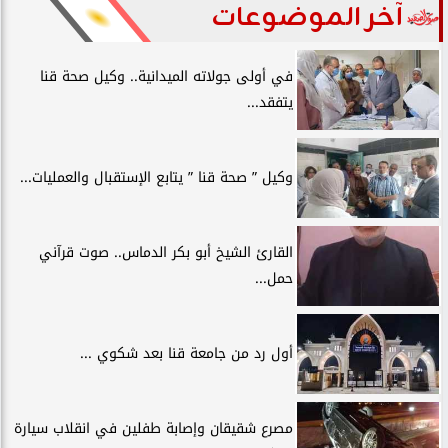
آخر الموضوعات
في أولى جولاته الميدانية.. وكيل صحة قنا
يتفقد...
وكيل ” صحة قنا ” يتابع الإستقبال والعمليات...
القارئ الشيخ أبو بكر الدماس.. صوت قرآني
حمل...
أول رد من جامعة قنا بعد شكوي ...
مصرع شقيقان وإصابة طفلين في انقلاب سيارة