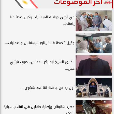
آخر الموضوعات
في أولى جولاته الميدانية.. وكيل صحة قنا
يتفقد...
وكيل ” صحة قنا ” يتابع الإستقبال والعمليات...
القارئ الشيخ أبو بكر الدماس.. صوت قرآني
حمل...
أول رد من جامعة قنا بعد شكوي ...
مصرع شقيقان وإصابة طفلين في انقلاب سيارة
ملاكي...