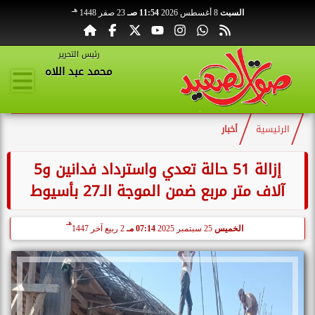
هـ
السبت
8 أغسطس 2026
11:54 صـ
23 صفر 1448
رئيس التحرير
محمد عبد اللاه
الرئيسية
أخبار
إزالة 51 حالة تعدي واسترداد فدانين و5
آلاف متر مربع ضمن الموجة الـ27 بأسيوط
هـ
الخميس
25 سبتمبر 2025
07:14 مـ
2 ربيع آخر 1447