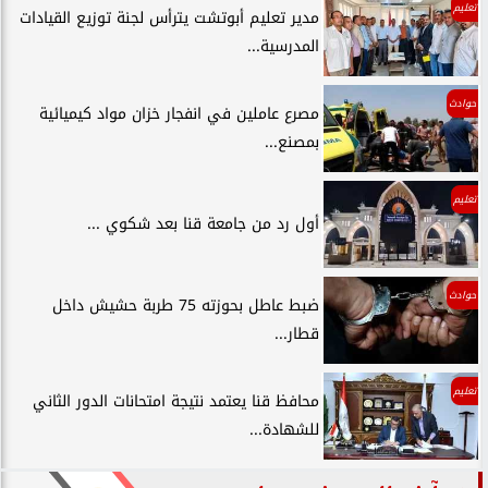
تعليم
مدير تعليم أبوتشت يترأس لجنة توزيع القيادات
المدرسية...
حوادث
مصرع عاملين في انفجار خزان مواد كيميائية
بمصنع...
تعليم
أول رد من جامعة قنا بعد شكوي ...
حوادث
ضبط عاطل بحوزته 75 طربة حشيش داخل
قطار...
تعليم
محافظ قنا يعتمد نتيجة امتحانات الدور الثاني
للشهادة...