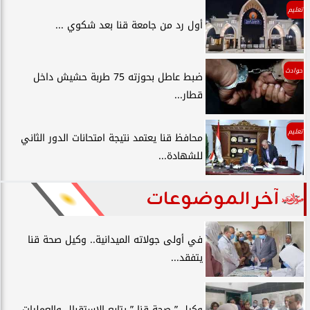
تعليم
أول رد من جامعة قنا بعد شكوي ...
حوادث
ضبط عاطل بحوزته 75 طربة حشيش داخل
قطار...
تعليم
محافظ قنا يعتمد نتيجة امتحانات الدور الثاني
للشهادة...
آخر الموضوعات
في أولى جولاته الميدانية.. وكيل صحة قنا
يتفقد...
وكيل ” صحة قنا ” يتابع الإستقبال والعمليات...