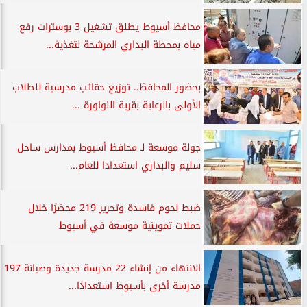
محافظ أسيوط يطلق تشغيل 3 بوسترات رفع
مياه بمحطة البداري المرشحة لتغذية...
بحضور المحافظ.. توزيع حقائب مدرسية للطلاب
الأولى بالرعاية بقرية النواورة ...
جولة موسعة لـ محافظ أسيوط بمدارس ساحل
سليم والبداري استعدادا للعام...
ضبط لحوم فاسدة وتحرير 219 محضرًا خلال
حملات تموينية موسعة في أسيوط
الانتهاء من إنشاء 22 مدرسة جديدة وصيانة 197
مدرسة أخرى بأسيوط استعدادًا...