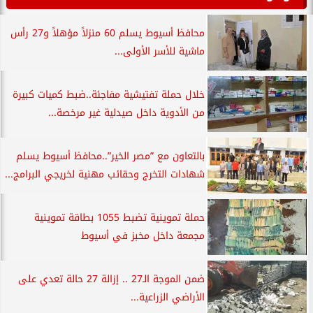
محافظ أسيوط يسلم 60 منزلاً مؤهلاً و27 رأس
ماشية للأسر الأولى...
خلال حملة تفتيشية مفاجئة..ضبط كميات كبيرة
من الأدوية داخل صيدلية غير مرخصة...
بالتعاون مع ”مصر الخير”..محافظ أسيوط يسلم
شهادات التخرج وحقائب مهنية لخريجي البرامج...
حملة تموينية تضبط 1055 بطاقة تموينية
مجمعة داخل مخبز في أسيوط
ضمن الموجة الـ27 .. إزالة 27 حالة تعدي على
الأراضي الزراعية...