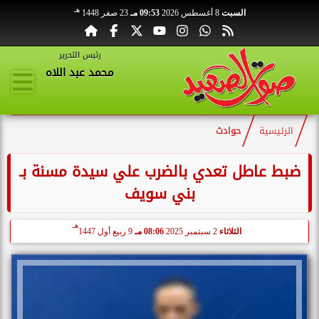
هـ
السبت
8 أغسطس 2026
09:53 مـ
23 صفر 1448
رئيس التحرير
محمد عبد اللاه
الرئيسية
حوادث
ضبط عاطل تعدي بالضرب علي سيدة مسنة بـ
بني سويف
هـ
الثلاثاء
2 سبتمبر 2025
08:06 مـ
9 ربيع أول 1447