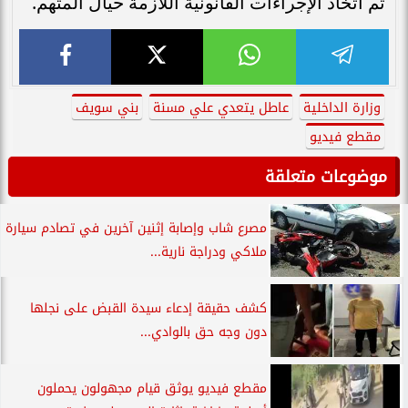
تم اتخاذ الإجراءات القانونية اللازمة حيال المتهم.
وزارة الداخلية
عاطل يتعدي علي مسنة
بني سويف
مقطع فيديو
موضوعات متعلقة
مصرع شاب وإصابة إثنين آخرين في تصادم سيارة
ملاكي ودراجة نارية...
كشف حقيقة إدعاء سيدة القبض على نجلها
دون وجه حق بالوادي...
مقطع فيديو يوثق قيام مجهولون يحملون