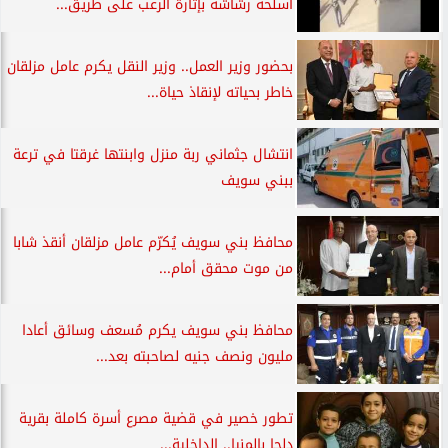
أسلحة رشاشة بإثارة الرعب على طريق...
بحضور وزير العمل.. وزير النقل يكرم عامل مزلقان
خاطر بحياته لإنقاذ حياة...
انتشال جثماني ربة منزل وابنتها غرقتا في ترعة
ببني سويف
محافظ بني سويف يُكرّم عامل مزلقان أنقذ شابا
من موت محقق أمام...
محافظ بني سويف يكرم مُسعف وسائق أعادا
مليون ونصف جنيه لصاحبته بعد...
تطور خصير في قضية مصرع أسرة كاملة بقرية
دلجا بالمنيا.. الداخلية...