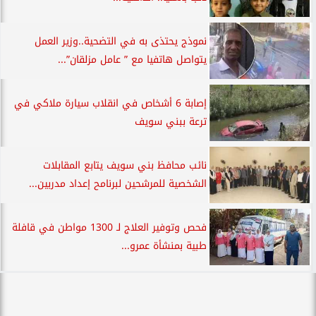
نموذج يحتذى به في التضحية..وزير العمل
يتواصل هاتفيا مع ” عامل مزلقان”...
إصابة 6 أشخاص في انقلاب سيارة ملاكي في
ترعة ببني سويف
نائب محافظ بني سويف يتابع المقابلات
الشخصية للمرشحين لبرنامح إعداد مدربين...
فحص وتوفير العلاج لـ 1300 مواطن في قافلة
طبية بمنشأة عمرو...