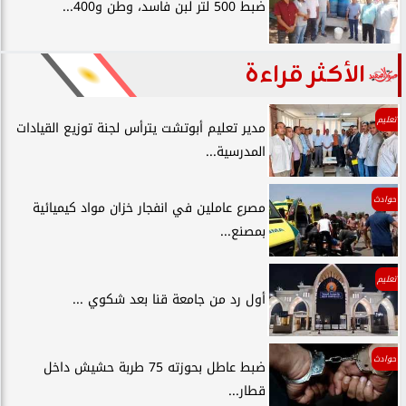
ضبط 500 لتر لبن فاسد، وطن و400...
الأكثر قراءة
تعليم
مدير تعليم أبوتشت يترأس لجنة توزيع القيادات
المدرسية...
حوادث
مصرع عاملين في انفجار خزان مواد كيميائية
بمصنع...
تعليم
أول رد من جامعة قنا بعد شكوي ...
حوادث
ضبط عاطل بحوزته 75 طربة حشيش داخل
قطار...