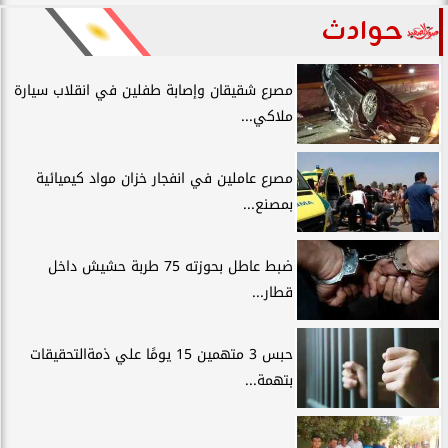
حوادث
مصرع شقيقان وإصابة طفلين في انقلاب سيارة
ملاكي...
مصرع عاملين في انفجار خزان مواد كيميائية
بمصنع...
ضبط عاطل بحوزته 75 طربة حشيش داخل
قطار...
حبس 3 متهمين 15 يومًا علي ذمةالتحقيقات
بتهمة...