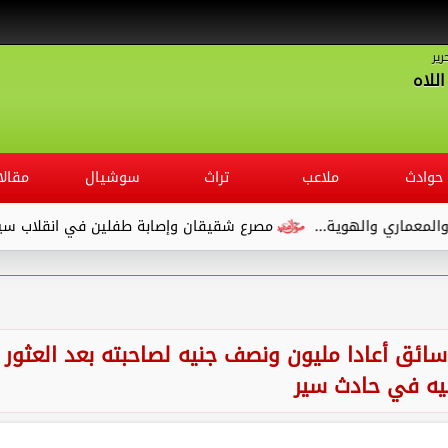
رير
للاه
حوادث
ملاعب
تراث
سوشيال
مقالا
مصرع شقيقان وإصابة طفلين في انقلاب سيارة ملاكي على الطريق 
ق أعادا مليون ونصف جنيه لصاحبته بعد العثور
يه في حادث سير