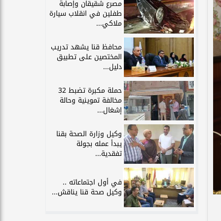
مصرع شقيقان وإصابة
طفلين في انقلاب سيارة
ملاكي...
محافظ قنا يشهد تدريب
المختصين على تطبيق
دليل...
حملة مكبرة تضبط 32
مخالفة تموينية وحالة
إشغال...
وكيل وزارة الصحة بقنا
يبدأ عمله بجولة
تفقدية...
في أول اجتماعاته ..
وكيل صحة قنا يناقش...