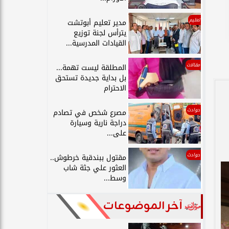
تعليم
مدير تعليم أبوتشت
يترأس لجنة توزيع
القيادات المدرسية...
مقالات
المطلقة ليست تهمة...
بل بداية جديدة تستحق
الاحترام
حوادث
مصرع شخص في تصادم
دراجة نارية وسيارة
على...
حوادث
مقتول ببندقية خرطوش..
العثور علي جثة شاب
وسط...
آخر الموضوعات