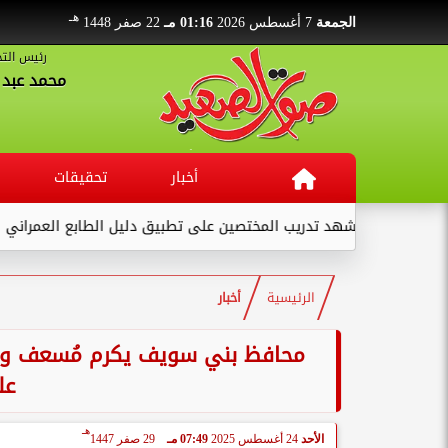
هـ
الجمعة
7 أغسطس 2026
01:16 مـ
22 صفر 1448
رئيس التح
محمد عبد ا
أخبار
تحقيقات
يب المختصين على تطبيق دليل الطابع العمراني والمعماري والهوية...
الرئيسية
أخبار
محافظ بني سويف يكرم مُسعف وسائ
عل
هـ
الأحد
24 أغسطس 2025
07:49 مـ
29 صفر 1447