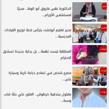
أخبار
الدكتورة نهى فاروق أبو الوفا.. مديرًا
لمستشفى الأورام...
تعليم
مدير تعليم أبوتشت يترأس لجنة توزيع القيادات
المدرسية...
مقالات
المطلقة ليست تهمة... بل بداية جديدة تستحق
الاحترام
حوادث
مصرع شخص في تصادم دراجة نارية وسيارة
على...
حوادث
مقتول ببندقية خرطوش.. العثور علي جثة شاب
وسط...