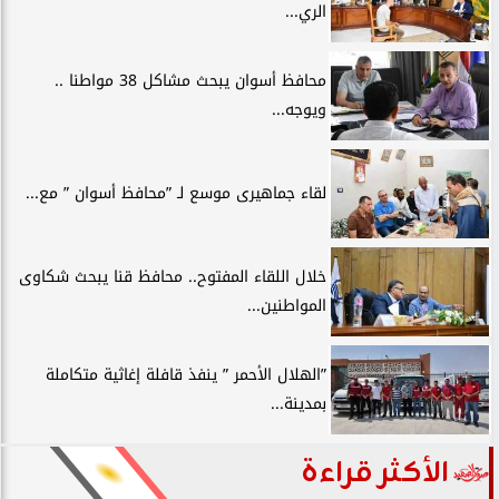
الري...
محافظ أسوان يبحث مشاكل 38 مواطنا ..
ويوجه...
لقاء جماهيرى موسع لـ ”محافظ أسوان ” مع...
خلال اللقاء المفتوح.. محافظ قنا يبحث شكاوى
المواطنين...
”الهلال الأحمر ” ينفذ قافلة إغاثية متكاملة
بمدينة...
الأكثر قراءة